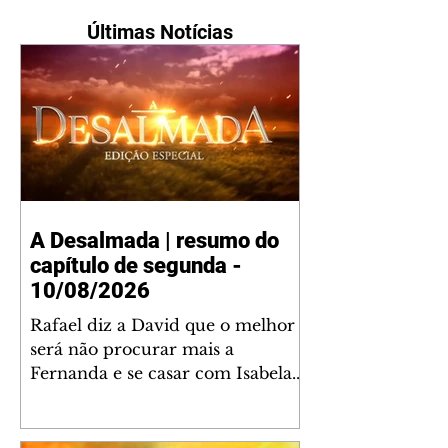
Últimas Notícias
A Desalmada | resumo do
capítulo de segunda -
10/08/2026
Rafael diz a David que o melhor
será não procurar mais a
Fernanda e se casar com Isabela.
Júlia diz a Otávio que sua esposa
desconfia que ele tem uma
amante. Diante do túmulo de