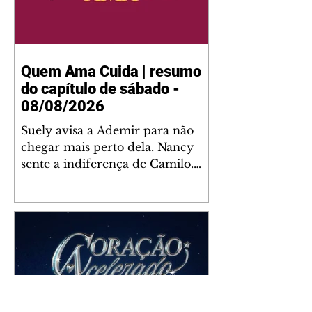
Quem Ama Cuida | resumo
do capítulo de sábado -
08/08/2026
Suely avisa a Ademir para não
chegar mais perto dela. Nancy
sente a indiferença de Camilo.
Tiago diz a Ingrid que ela não
tem competência para presidir a
joalheria. André conta a Pedro
que a associação de advogados
expulsou Ademir. Laurentino
contrata Adriana para servir no
restaurante. Adriana vê Pedro e
Bruna no restaurante. Bruna