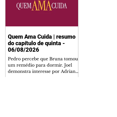
Quem Ama Cuida | resumo
do capítulo de quinta -
06/08/2026
Pedro percebe que Bruna tomou
um remédio para dormir. Joel
demonstra interesse por Adriana.
Fernando elogia Mau Mau. Bia
não gosta quando Brigitte e
Rafael se sentam à mesa com ela
e César, atrapalhando o jantar
romântico do casal. Bruna se
aproveita da preocupação de
Pedro com sua saúde para