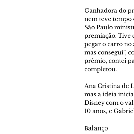
Ganhadora do prê
nem teve tempo d
São Paulo minist
premiação. Tive q
pegar o carro no
mas consegui”, c
prêmio, contei pa
completou.
Ana Cristina de 
mas a ideia inicia
Disney com o valo
10 anos, e Gabriel
Balanço