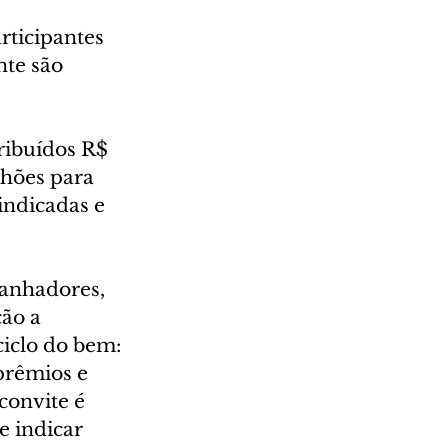
rticipantes 
te são 
ribuídos R$ 
hões para 
indicadas e 
anhadores, 
ão a 
iclo do bem: 
prêmios e 
convite é 
e indicar 