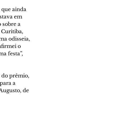
 que ainda 
stava em 
 sobre a 
Curitiba, 
ma odisseia, 
firmei o 
a festa”, 
 do prêmio, 
 para a 
Augusto, de 