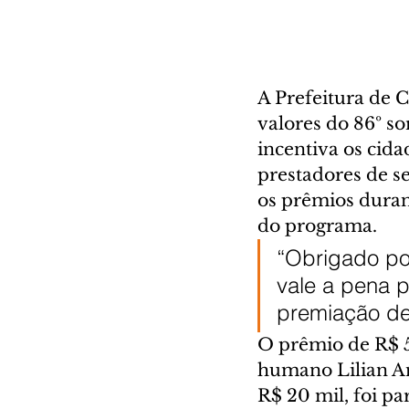
A Prefeitura de Cu
valores do 86º so
incentiva os cida
prestadores de s
os prêmios duran
do programa.
“Obrigado po
vale a pena 
premiação de 
O prêmio de R$ 5
humano Lilian An
R$ 20 mil, foi pa