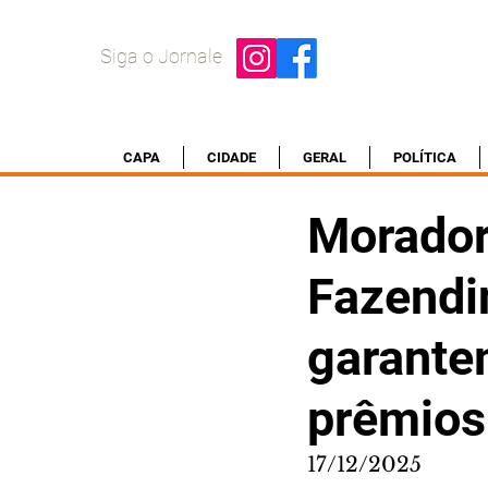
Siga o Jornale
CAPA
CIDADE
GERAL
POLÍTICA
Morador
Fazendi
garante
prêmios
17/12/2025