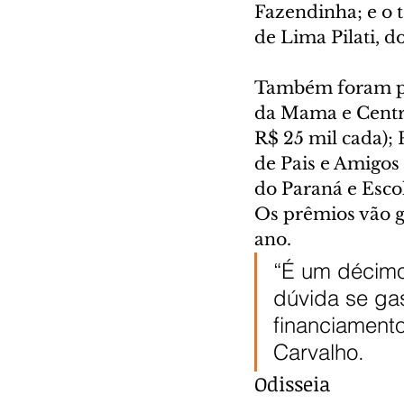
Fazendinha; e o t
de Lima Pilati, 
Também foram pre
da Mama e Centr
R$ 25 mil cada);
de Pais e Amigos 
do Paraná e Esco
Os prêmios vão g
ano.
“É um décimo 
dúvida se gas
financiamento
Carvalho.
Odisseia