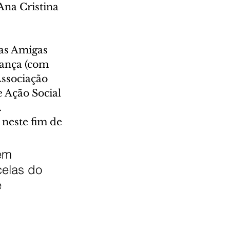
Ana Cristina 
as Amigas 
ança (com 
ssociação 
 Ação Social 
.
neste fim de 
em 
celas do 
 