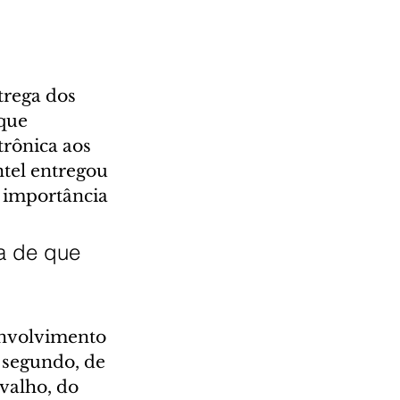
trega dos 
que 
trônica aos 
tel entregou 
 importância 
a de que 
 
envolvimento 
 segundo, de 
valho, do 