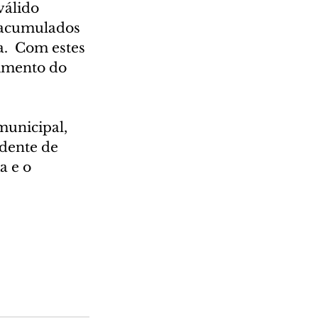
álido 
s acumulados 
.  Com estes 
timento do 
unicipal, 
dente de 
a e o 