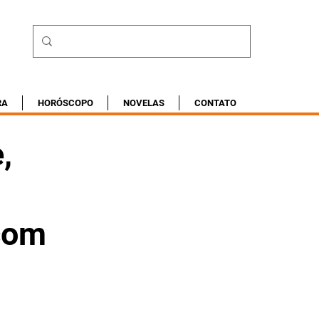
RA
HORÓSCOPO
NOVELAS
CONTATO
,
com