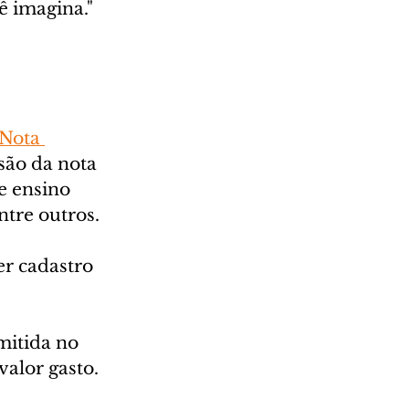
ê imagina."
Nota 
ão da nota 
e ensino 
ntre outros.
er cadastro 
mitida no 
alor gasto.