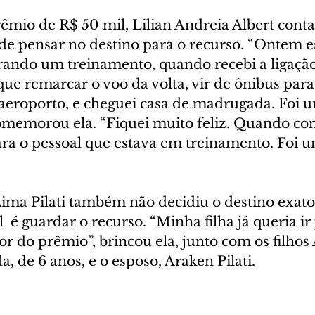
mio de R$ 50 mil, Lilian Andreia Albert conta
e pensar no destino para o recurso. “Ontem e
rando um treinamento, quando recebi a ligação
ue remarcar o voo da volta, vir de ônibus para 
 aeroporto, e cheguei casa de madrugada. Foi u
omemorou ela. “Fiquei muito feliz. Quando con
ra o pessoal que estava em treinamento. Foi um
Lima Pilati também não decidiu o destino exato
l  é guardar o recurso. “Minha filha já queria ir
r do prêmio”, brincou ela, junto com os filhos 
a, de 6 anos, e o esposo, Araken Pilati.