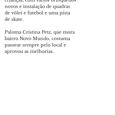
crianças, com vários brinquedos 
novos e instalação de quadras 
de vôlei e futebol e uma pista 
de skate.
Paloma Cristina Petz, que mora 
bairro Novo Mundo, costuma 
passear sempre pelo local e 
aprovou as melhorias.
“Eu gosto de vir aqui. A 
pracinha ficou muito legal, a 
pista de skate, as crianças 
gostaram bastante. E na calçada 
nova as pessoas fazem 
caminhada, passeiam com o 
cachorro”, citou ela, que estava 
com o filho Ethan, de 1 ano.