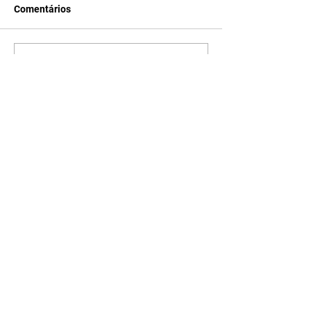
Comentários
Escreva um comentário
Últimas Notícias
Após recorde de público,
Festival da Palavra terá
telão para transmissão das