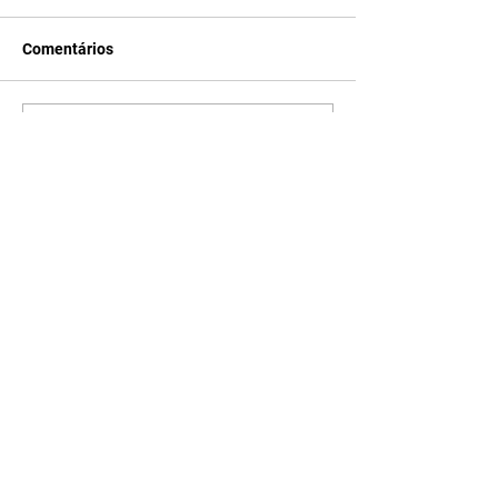
Comentários
Escreva um comentário
Últimas Notícias
Quem Ama Cuida | resumo
do capítulo de sábado -