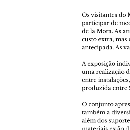
Os visitantes do
participar de med
de la Mora. As a
custo extra, mas 
antecipada. As va
A exposição indiv
uma realização d
entre instalações,
produzida entre
O conjunto aprese
também a diversid
além dos suporte
materiais estão d