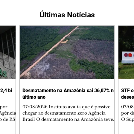
Últimas Notícias
2,4 bi
Desmatamento na Amazônia cai 36,87% no
STF c
último ano
deses
 por
07/08/2026 Instituto avalia que é possível
07/08
Agência
chegar ao desmatamento zero Agência
por d
do de R$
Brasil O desmatamento na Amazônia teve
O Sup
segundo
queda de 36,87% entre agosto de 2025 e
começ
julho de 2026. Foram 2.874,38 km² de área
que va