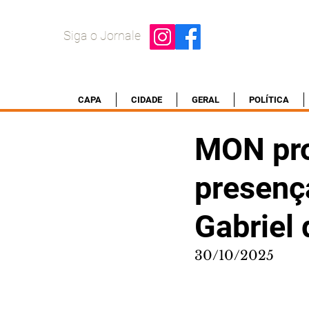
Siga o Jornale
CAPA
CIDADE
GERAL
POLÍTICA
MON pro
presenç
Gabriel 
30/10/2025