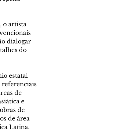
o artista 
vencionais 
ão dialogar 
talhes do 
o estatal 
 referenciais 
reas de 
siática e 
obras de 
os de área 
ca Latina.