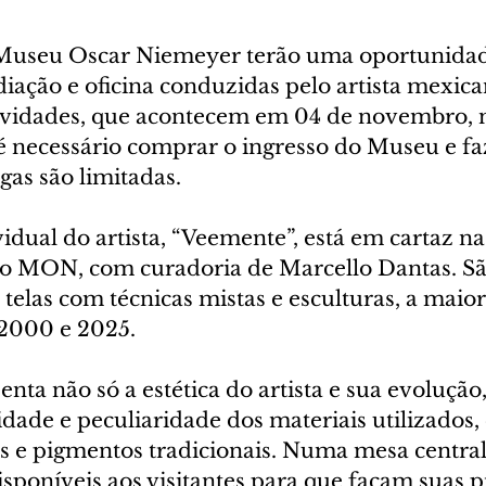
 Museu Oscar Niemeyer terão uma oportunidad
iação e oficina conduzidas pelo artista mexica
tividades, que acontecem em 04 de novembro, 
é necessário comprar o ingresso do Museu e faz
gas são limitadas.
idual do artista, “Veemente”, está em cartaz na 
o MON, com curadoria de Marcello Dantas. São
 telas com técnicas mistas e esculturas, a maior
 2000 e 2025.
nta não só a estética do artista e sua evolução
ade e peculiaridade dos materiais utilizados,
s e pigmentos tradicionais. Numa mesa central,
isponíveis aos visitantes para que façam suas p