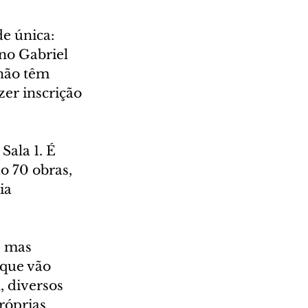
e única: 
no Gabriel 
não têm 
er inscrição 
Sala 1. É 
 70 obras, 
ia 
, mas 
 que vão 
 diversos 
róprias 