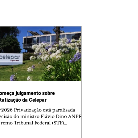
omeça julgamento sobre
tatização da Celepar
/2026 Privatização está paralisada
ecisão do ministro Flávio Dino ANPR
remo Tribunal Federal (STF)
ou nesta sexta-feira (7) o julgamento
i analisar a decisão liminar que