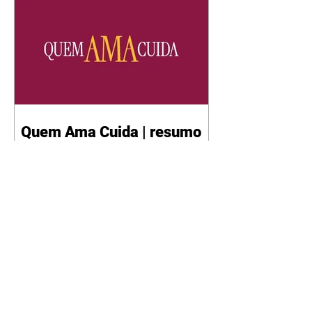
Quem Ama Cuida | resumo
do capítulo de sábado -
08/08/2026
Suely avisa a Ademir para não
chegar mais perto dela. Nancy
sente a indiferença de Camilo.
Tiago diz a Ingrid que ela não
tem competência para presidir a
joalheria. André conta a Pedro
que a associação de advogados
expulsou Ademir. Laurentino