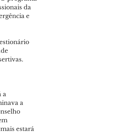
sionais da 
ergência e 
estionário 
úde 
sertivas.
 a 
minava a 
nselho 
em 
 mais estará 