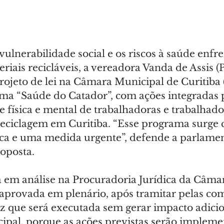
lnerabilidade social e os riscos à saúde enfr
riais recicláveis, a vereadora Vanda de Assis (
ojeto de lei na Câmara Municipal de Curitiba
rama “Saúde do Catador”, com ações integradas 
 física e mental de trabalhadoras e trabalhado
reciclagem em Curitiba. “Esse programa surge
ica e uma medida urgente”, defende a parlamen
roposta.
á em análise na Procuradoria Jurídica da Câma
r aprovada em plenário, após tramitar pelas com
iz que será executada sem gerar impacto adicio
pal, porque as ações previstas serão impleme