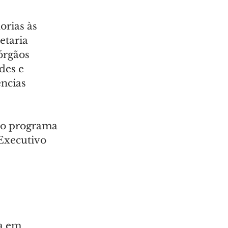
orias às 
etaria 
órgãos 
des e 
ncias 
do programa 
Executivo 
a em 