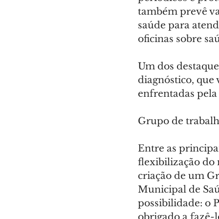
também prevê vac
saúde para atende
oficinas sobre sa
Um dos destaques 
diagnóstico, que v
enfrentadas pela 
Grupo de trabalho
Entre as principa
flexibilização d
criação de um Gr
Municipal de Saúd
possibilidade: o 
obrigado a fazê-l