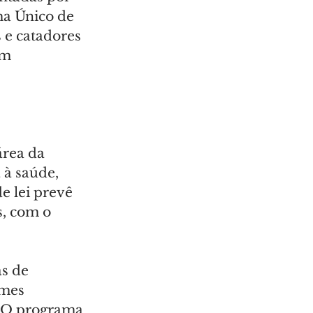
ma Único de 
 e catadores 
om 
área da 
 à saúde, 
 lei prevê 
, com o 
s de 
mes 
. O programa 