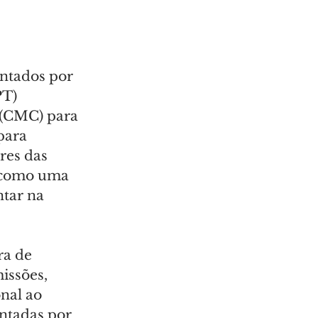
entados por 
PT) 
 (CMC) para 
para 
res das 
 como uma 
tar na 
ra de 
issões, 
nal ao 
ntadas por 