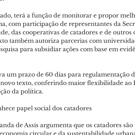
iado, terá a função de monitorar e propor melh
a, com participação de representantes da Secr
de, das cooperativas de catadores e de outros 
exto também autoriza parcerias com universida
esquisa para subsidiar ações com base em evidê
ava um prazo de 60 dias para regulamentação 
novo texto, conferindo maior flexibilidade ao 
ão da política.
onhece papel social dos catadores
 Vanda de Assis argumenta que os catadores são 
 economia circular e da sustentabilidade urban