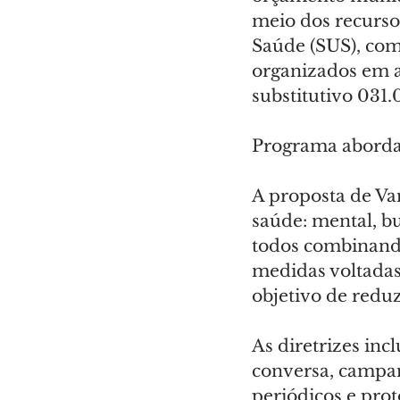
meio dos recurso
Saúde (SUS), com
organizados em a
substitutivo 031
Programa aborda 
A proposta de Van
saúde: mental, bu
todos combinando
medidas voltadas
objetivo de reduz
As diretrizes inc
conversa, campan
periódicos e pro