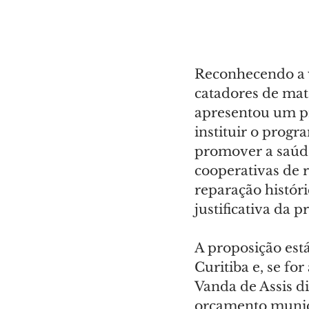
Reconhecendo a vu
catadores de mate
apresentou um pr
instituir o prog
promover a saúde
cooperativas de 
reparação histór
justificativa da p
A proposição est
Curitiba e, se fo
Vanda de Assis d
orçamento munici