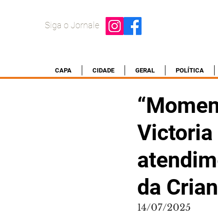
Siga o Jornale
CAPA
CIDADE
GERAL
POLÍTICA
“Momento
Victoria
atendim
da Cria
14/07/2025