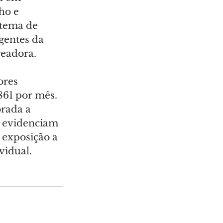
ho e 
stema de 
gentes da 
readora.
ores 
61 por mês. 
orada a 
e evidenciam 
 exposição a 
vidual.