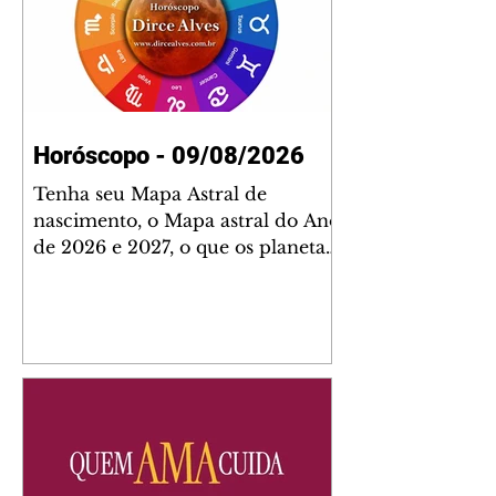
Horóscopo - 09/08/2026
Tenha seu Mapa Astral de
nascimento, o Mapa astral do Ano
de 2026 e 2027, o que os planetas
indicam para o seu: Trabalho,
Amor, Dinheiro, Saúde e Família.
Estudo com 35 páginas. Adquira
já através da nossa loja virtual ou
na loja física: rua Emiliano
Perneta 30 – loja 21 – galeria
Cezar Franco – centro –
Curitiba. Você pode pedir
também através do nosso