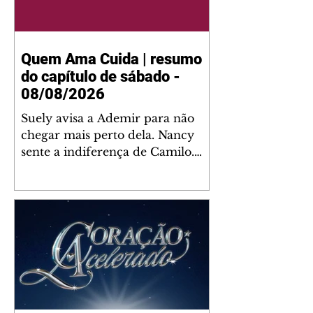
Quem Ama Cuida | resumo
do capítulo de sábado -
08/08/2026
Suely avisa a Ademir para não
chegar mais perto dela. Nancy
sente a indiferença de Camilo.
Tiago diz a Ingrid que ela não
tem competência para presidir a
joalheria. André conta a Pedro
que a associação de advogados
expulsou Ademir. Laurentino
contrata Adriana para servir no
restaurante. Adriana vê Pedro e
Bruna no restaurante. Bruna
provoca Adriana. Dora pede