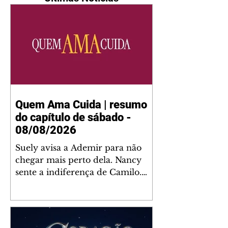
Quem Ama Cuida | resumo
do capítulo de sábado -
08/08/2026
Suely avisa a Ademir para não
chegar mais perto dela. Nancy
sente a indiferença de Camilo.
Tiago diz a Ingrid que ela não
tem competência para presidir a
joalheria. André conta a Pedro
que a associação de advogados