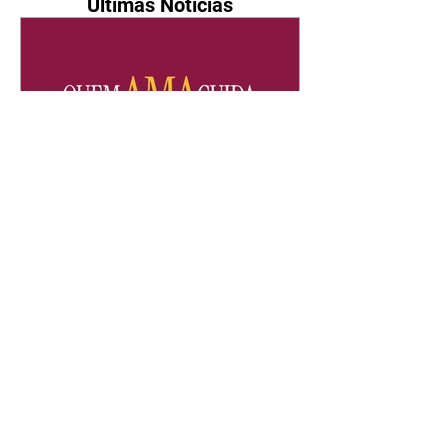
Últimas Notícias
Quem Ama Cuida | resumo
do capítulo de sábado -
08/08/2026
Suely avisa a Ademir para não
chegar mais perto dela. Nancy
sente a indiferença de Camilo.
Tiago diz a Ingrid que ela não
tem competência para presidir a
joalheria. André conta a Pedro
que a associação de advogados