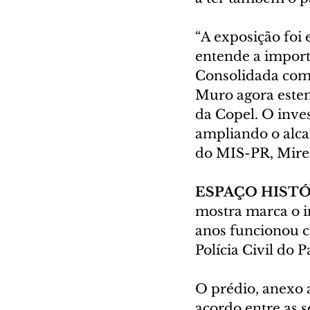
“A exposição foi
entende a importâ
Consolidada com
Muro agora esten
da Copel. O inves
ampliando o alcan
do MIS-PR, Mire
ESPAÇO HIST
mostra marca o i
anos funcionou c
Polícia Civil do P
O prédio, anexo 
acordo entre as s