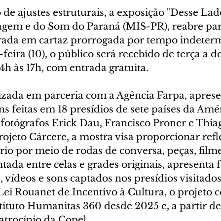
de ajustes estruturais, a exposição "Desse Lad
em e do Som do Paraná (MIS-PR), reabre para
ada em cartaz prorrogada por tempo indeterm
-feira (10), o público será recebido de terça a 
14h às 17h, com entrada gratuita.
lizada em parceria com a Agência Farpa, apres
s feitas em 18 presídios de sete países da Amér
s fotógrafos Erick Dau, Francisco Proner e Thi
ojeto Cárcere, a mostra visa proporcionar refl
rio por meio de rodas de conversa, peças, filme
tada entre celas e grades originais, apresenta f
 vídeos e sons captados nos presídios visitados
Lei Rouanet de Incentivo à Cultura, o projeto 
tituto Humanitas 360 desde 2025 e, a partir de
atrocínio da Copel.