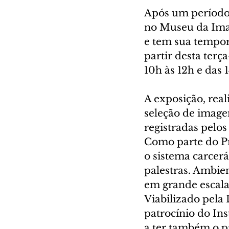
Após um período 
no Museu da Imag
e tem sua tempor
partir desta terça
10h às 12h e das 
A exposição, rea
seleção de imagen
registradas pelo
Como parte do Pr
o sistema carcerá
palestras. Ambien
em grande escala,
Viabilizado pela 
patrocínio do Ins
a ter também o p