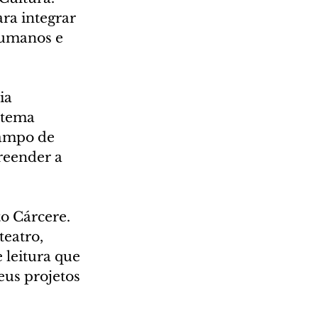
ra integrar 
humanos e 
ia 
stema 
campo de 
eender a 
o Cárcere. 
eatro, 
 leitura que 
eus projetos 