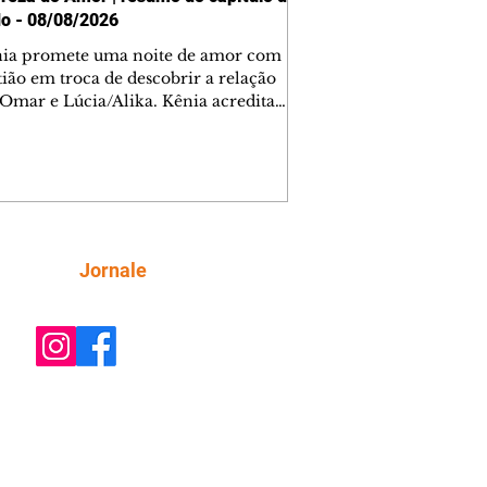
o - 08/08/2026
nia promete uma noite de amor com
tião em troca de descobrir a relação
 Omar e Lúcia/Alika. Kênia acredita
inta esteja mesmo ao lado de Jendal, e
o convite para jantar com os dois.
 desabafa com Casemiro e conta que
ília de Lúcia/Alika tem uma dívida
mar. Ana Maria vai à casa de Manoel
estratada por Fortunato. José e Omar
tam sobre a possível jazida de
Siga
Jornale
tênio na região. Virgínia provoca
nes na frente de Marta. Binta s