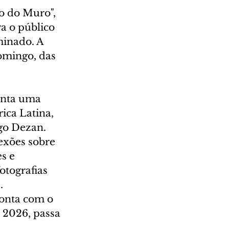
o do Muro", 
 o público 
inado. A 
domingo, das 
enta uma 
ica Latina, 
ago Dezan.
exões sobre 
s e 
otografias 
.
conta com o 
 2026, passa 