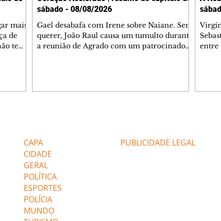
sábado - 08/08/2026
sábad
gar mais
Gael desabafa com Irene sobre Naiane. Sem
Virgí
ça de
querer, João Raul causa um tumulto durante
Sebas
 não tem
a reunião de Agrado com um patrocinador.
entre
ia.
Zilá orienta Osmar a seguir Cinara, que
que B
ão de
percebe a movimentação e alerta Ronei.
nega 
ntino
Palhares confronta Cinara sobre a
Tonho
aproximação com Ronei. Eduarda pensa
a fam
una no
em pedir a Valéria para ficar com Sol. Gael
com O
a. Dora
decide terminar com Naiane. João Raul
e é d
m
inventa para Agrado que não está
comen
Editorias
Editais Certificados
Lyris
conseguindo conviver com seu sucesso, e
tungs
urante de
termina o relacionamento dos dois.
Dióge
CAPA
PUBLICIDADE LEGAL
CIDADE
GERAL
POLÍTICA
ESPORTES
POLÍCIA
MUNDO