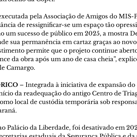
 executada pela Associação de Amigos do MIS-P
ncia de ressignificar-se um espaço tão opressi
o um sucesso de público em 2025, a mostra De
de sua permanência em cartaz graças ao novo 
timento permite que o projeto continue aberto 
ce da obra após um ano de casa cheia”, explico
le Camargo.
ÓRICO
 – Integrada à iniciativa de expansão do
nício da readequação do antigo Centro de Tria
omo local de custódia temporária sob responsa
araná.
ao Palácio da Liberdade, foi desativado em 20
ecretarias estaduais da Segurança Pública e da 