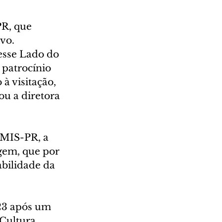
R, que 
vo. 
sse Lado do 
patrocínio 
à visitação, 
u a diretora 
 MIS-PR, a 
gem, que por 
bilidade da 
23 após um 
Cultura. 