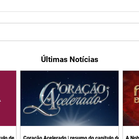
Últimas Notícias
ulo de
Coração Acelerado | resumo do capítulo de
A Nob