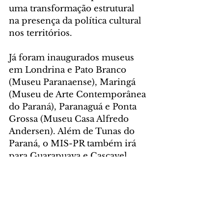
uma transformação estrutural 
na presença da política cultural 
nos territórios.
Já foram inaugurados museus 
em Londrina e Pato Branco 
(Museu Paranaense), Maringá 
(Museu de Arte Contemporânea 
do Paraná), Paranaguá e Ponta 
Grossa (Museu Casa Alfredo 
Andersen). Além de Tunas do 
Paraná, o MIS-PR também irá 
para Guarapuava e Cascavel 
receberá a segunda unidade do 
MAC-PR.
Saiba mais sobre o projeto 
Museus Satélites 
AQUI
.