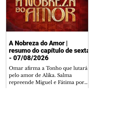
A Nobreza do Amor |
resumo do capítulo de sexta
- 07/08/2026
Omar afirma a Tonho que lutará
pelo amor de Alika. Salma
repreende Miguel e Fátima por
terem sido rudes com Omar.
Maria Helena aconselha Manoel
sobre seu namoro com Ana
Maria. Pressionado, Bakari revela
a Jendal que Chinua esteve em
terras inimigas. Omar pede que
Alika o acompanhe até a agência