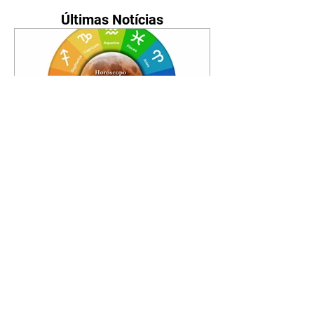
Últimas Notícias
Horóscopo - 09/08/2026
Tenha seu Mapa Astral de
nascimento, o Mapa astral do Ano
de 2026 e 2027, o que os planetas
indicam para o seu: Trabalho,
Amor, Dinheiro, Saúde e Família.
Estudo com 35 páginas. Adquira
já através da nossa loja virtual ou
na loja física: rua Emiliano