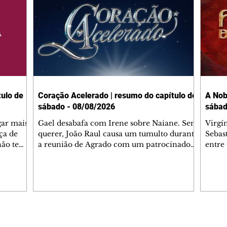
ulo de
Coração Acelerado | resumo do capítulo de
A Nob
sábado - 08/08/2026
sábad
gar mais
Gael desabafa com Irene sobre Naiane. Sem
Virgí
ça de
querer, João Raul causa um tumulto durante
Sebas
 não tem
a reunião de Agrado com um patrocinador.
entre
ia.
Zilá orienta Osmar a seguir Cinara, que
que B
ão de
percebe a movimentação e alerta Ronei.
nega 
ntino
Palhares confronta Cinara sobre a
Tonho
aproximação com Ronei. Eduarda pensa
a fam
una no
em pedir a Valéria para ficar com Sol. Gael
com O
a. Dora
decide terminar com Naiane. João Raul
e é d
m
inventa para Agrado que não está
comen
Editorias
Editais Certificados