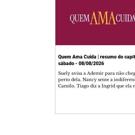
Quem Ama Cuida | resumo do capít
sábado - 08/08/2026
Suely avisa a Ademir para não che
perto dela. Nancy sente a indiferen
Camilo. Tiago diz a Ingrid que ela
competência para presidir a joalher
André conta a Pedro que a associaç
advogados expulsou Ademir. Laure
contrata Adriana para servir no
restaurante. Adriana vê Pedro e Br
restaurante. Bruna provoca Adrian
pede ajuda a André para marcar u
Contato comercial