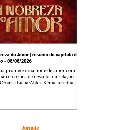
reza do Amor | resumo do capítulo de
o - 08/08/2026
nia promete uma noite de amor com
tião em troca de descobrir a relação
 Omar e Lúcia/Alika. Kênia acredita
inta esteja mesmo ao lado de Jendal, e
o convite para jantar com os dois.
 desabafa com Casemiro e conta que
ília de Lúcia/Alika tem uma dívida
mar. Ana Maria vai à casa de Manoel
estratada por Fortunato. José e Omar
tam sobre a possível jazida de
Siga
Jornale