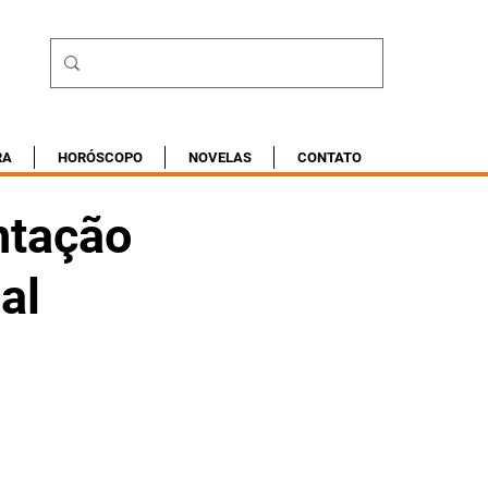
RA
HORÓSCOPO
NOVELAS
CONTATO
entação
al