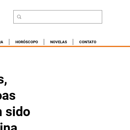
RA
HORÓSCOPO
NOVELAS
CONTATO
s,
oas
m sido
ina