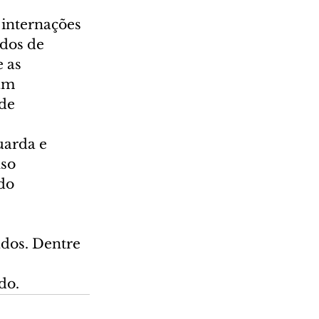
internações 
ndos de 
 as 
am 
de 
uarda e 
so 
do 
dos. Dentre 
do.