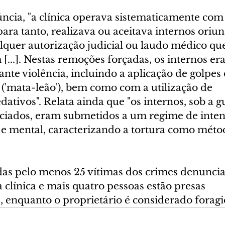
cia, "a clínica operava sistematicamente com 
 para tanto, realizava ou aceitava internos oriu
alquer autorização judicial ou laudo médico que
...]. Nestas remoções forçadas, os internos er
te violência, incluindo a aplicação de golpes 
('mata-leão'), bem como com a utilização de 
tivos". Relata ainda que "os internos, sob a g
iados, eram submetidos a um regime de inten
o e mental, caracterizando a tortura como méto
das pelo menos 25 vítimas dos crimes denuncia
a clínica e mais quatro pessoas estão presas 
 enquanto o proprietário é considerado foragi