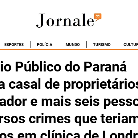
ESPORTES
POLÍCIA
MUNDO
TURISMO
CULTU
io Público do Paraná
 casal de proprietário
ador e mais seis pess
rsos crimes que teria
os em clínica de Londr