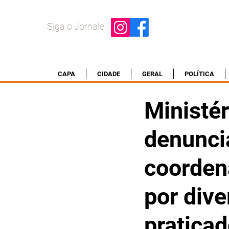
Siga o Jornale
CAPA
CIDADE
GERAL
POLÍTICA
Ministér
denuncia
coorden
por dive
praticad