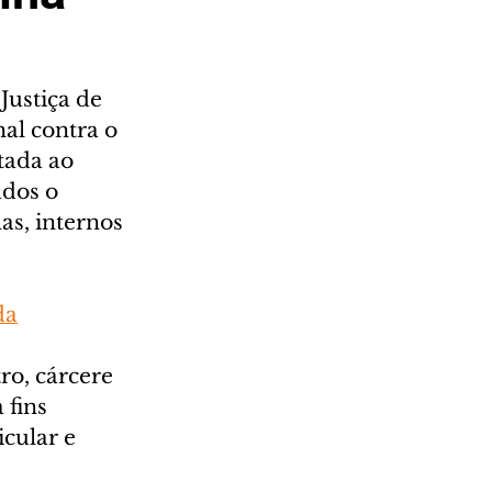
Justiça de 
al contra o 
tada ao 
dos o 
as, internos 
da
ro, cárcere 
 fins 
cular e 