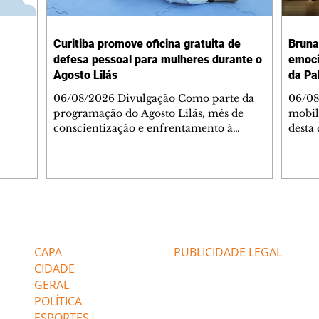
Curitiba promove oficina gratuita de
Bruna
defesa pessoal para mulheres durante o
emoci
Agosto Lilás
da Pa
06/08/2026 Divulgação Como parte da
06/08
programação do Agosto Lilás, mês de
mobil
conscientização e enfrentamento à
desta 
violência contra a mulher, a Prefeitura de
abertu
Curitiba, por meio da Secretaria Municipal
Palav
de Esporte, Lazer e Juventude (Smelj)
troux
promove, no dia 11 de agosto, às 14h, a
Bruna
oficina Segura de Si: Defesa Pessoal e
grand
Autoproteção, no Teatro da Vila, na Cidade
festiv
Editorias
Editais Certificados
Industrial de Curitiba (CIC). A atividade é
conve
gratuita e tem como objetivo fortalecer a
invis
CAPA
PUBLICIDADE LEGAL
autoconfiança, incentivar o autocuidado e
O eve
CIDADE
de m
GERAL
POLÍTICA
ESPORTES