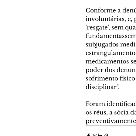
Conforme a denún
involuntárias, e,
'resgate', sem qu
fundamentassem [
subjugados median
estrangulamento 
medicamentos seda
poder dos denunc
sofrimento físic
disciplinar".
Foram identifica
os réus, a sócia d
preventivamente,