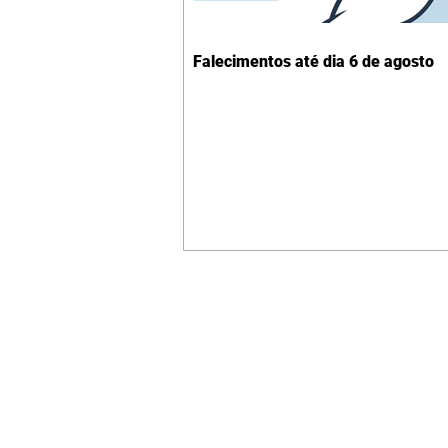
Falecimentos até dia 6 de agosto
Contato comercial
mmjornale@gmail.com
Telefone: (41) 99978-9956
Redação
E-mail:
redacaojornale@gmail.com