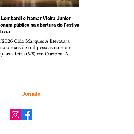
 Lombardi e Itamar Vieira Junior
onam público na abertura do Festival
lavra
/2026 Cido Marques A literatura
izou mais de mil pessoas na noite
quarta-feira (5/8) em Curitiba. A
ra da quarta edição do Festival da
ra aconteceu no Teatro Guaíra e
e à cidade Itamar Vieira Junior e
 Lombardi, duas estrelas de primeira
eza para dar a largada no maior
al literário da capital paranaense. A
Siga
Jornale
rsa com o tema Entre a terra e o
ível foi mediada por Edney Silvestre.
nto segue com intensa programação