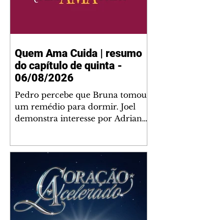
Quem Ama Cuida | resumo
do capítulo de quinta -
06/08/2026
Pedro percebe que Bruna tomou
um remédio para dormir. Joel
demonstra interesse por Adriana.
Fernando elogia Mau Mau. Bia
não gosta quando Brigitte e
Rafael se sentam à mesa com ela
e César, atrapalhando o jantar
romântico do casal. Bruna se
aproveita da preocupação de
Pedro com sua saúde para
manter o marido ao seu lado.