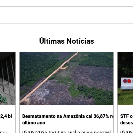
Últimas Notícias
2,4 bi
Desmatamento na Amazônia cai 36,87% no
STF c
último ano
deses
 por
07/08/2026 Instituto avalia que é possível
07/08