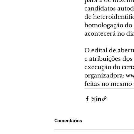
para 2 de dezemb
candidatos autod
de heteroidentif
homologação do re
acontecerá no di
O edital de abert
e atribuições do
execução do cert
organizadora: ww
feitas no mesmo s
Comentários