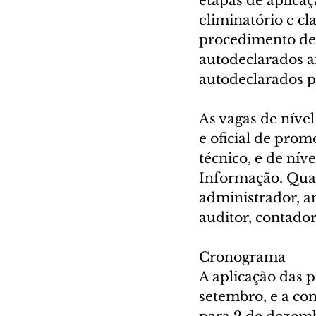
etapas de aplicaç
eliminatório e clas
procedimento de 
autodeclarados a
autodeclarados p
As vagas de nível
e oficial de prom
técnico, e de nív
Informação. Quant
administrador, an
auditor, contador
Cronograma
A aplicação das p
setembro, e a con