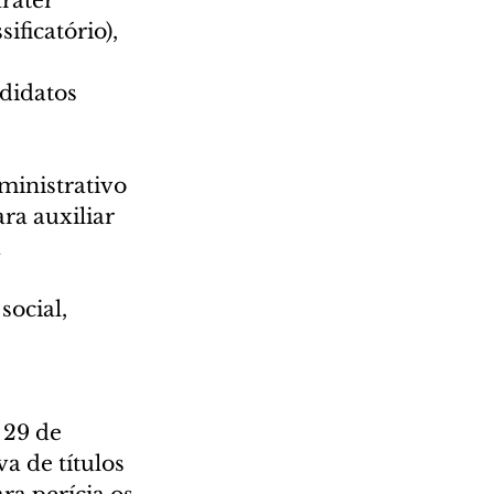
ráter 
ificatório), 
didatos 
ministrativo 
ra auxiliar 
 
ocial, 
 29 de 
a de títulos 