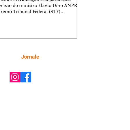
ecisão do ministro Flávio Dino ANPR
remo Tribunal Federal (STF)
ou nesta sexta-feira (7) o julgamento
i analisar a decisão liminar que
ndeu o processo de desestatização da
nhia de Tecnologia da Informação e
icação do Paraná (Celepar). A
e, prevista para ocorrer até o dia 18 de
, será feita no âmbito da Ação Direta
Siga
Jornale
constitucionalidade, relatada pelo
ministro Flávio Dino. A liminar fo