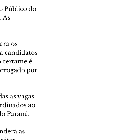
o Público do 
 As 
ara os 
a candidatos 
 certame é 
orrogado por 
das as vagas 
rdinados ao 
do Paraná.
nderá as 