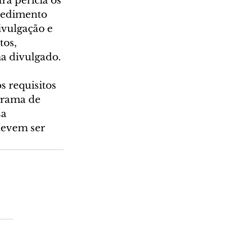
a perícia os 
cedimento 
ivulgação e 
os, 
a divulgado.
s requisitos 
grama de 
a 
devem ser 