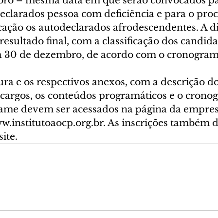
ro – mesma data em que serão convocados par
eclarados pessoa com deficiência e para o pro
icação os autodeclarados afrodescendentes. A d
sultado final, com a classificação dos candidat
a 30 de dezembro, de acordo com o cronogram
ura e os respectivos anexos, com a descrição do
s cargos, os conteúdos programáticos e o crono
ame devem ser acessados na página da empres
w.institutoaocp.org.br. As inscrições também 
ite.