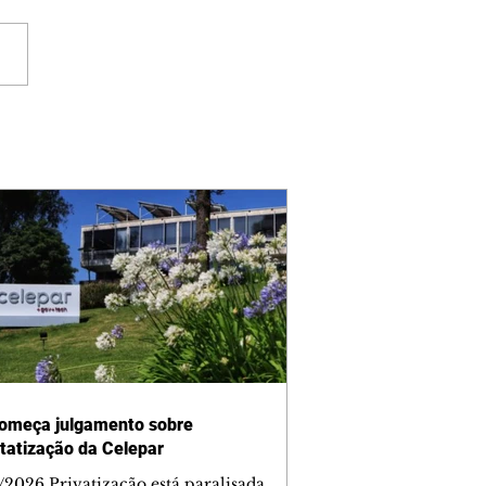
omeça julgamento sobre
tatização da Celepar
/2026 Privatização está paralisada