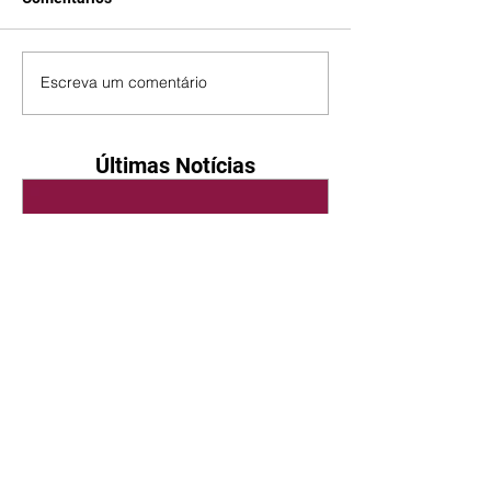
Escreva um comentário
Últimas Notícias
Quem Ama Cuida | resumo
do capítulo de sábado -
08/08/2026
Suely avisa a Ademir para não