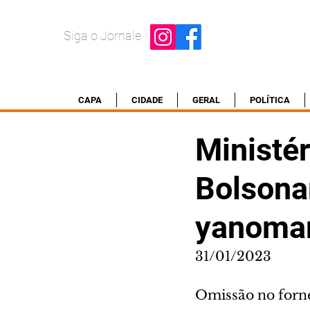
Siga o Jornale
CAPA
CIDADE
GERAL
POLÍTICA
Ministé
Bolsonar
yanoma
31/01/2023
Omissão no forn