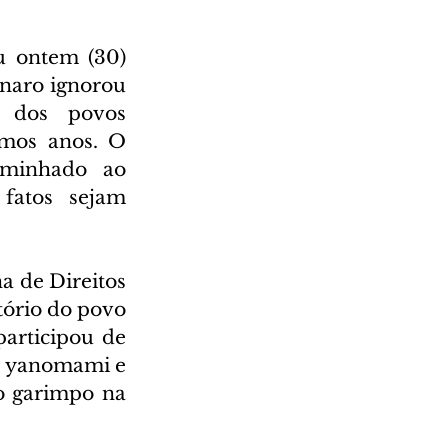
 ontem (30) 
naro ignorou 
 dos povos 
mos anos. O 
minhado ao 
fatos sejam 
 de Direitos 
ório do povo 
rticipou de 
s yanomami e 
o garimpo na 