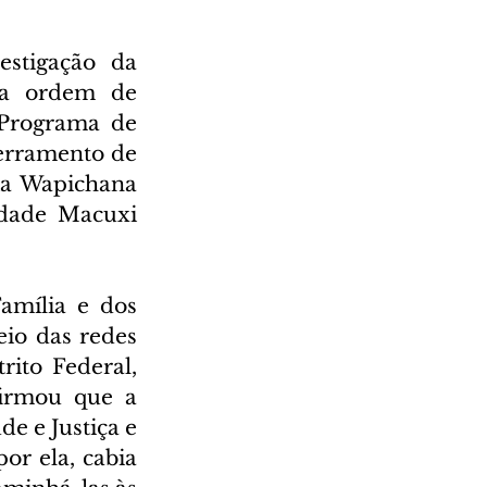
stigação da 
a ordem de 
Programa de 
erramento de 
ia Wapichana 
dade Macuxi 
amília e dos 
o das redes 
ito Federal, 
irmou que a 
e e Justiça e 
r ela, cabia 