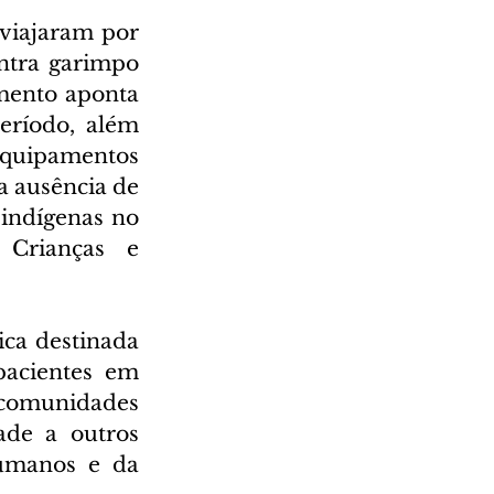
viajaram por 
ntra garimpo 
mento aponta 
ríodo, além 
quipamentos 
 ausência de 
indígenas no 
Crianças e 
ca destinada 
acientes em 
omunidades 
ade a outros 
umanos e da 