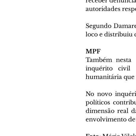
receber denúncias
autoridades resp
Segundo Damares
loco e distribuiu
MPF
Também nesta se
inquérito civi
humanitária que
No novo inquéri
políticos contri
dimensão real da
envolvimento de 