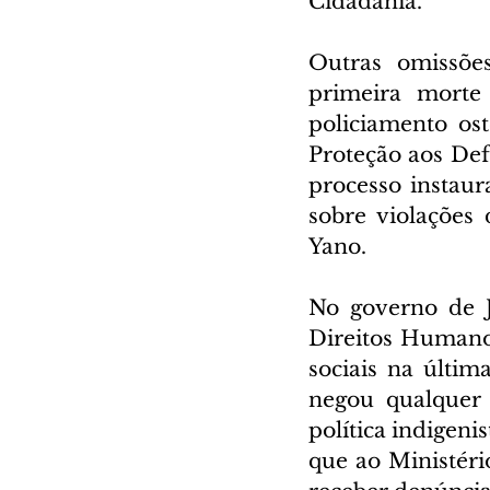
Cidadania.
Outras omissões
primeira morte
policiamento os
Proteção aos Def
processo instau
sobre violações
Yano.
No governo de J
Direitos Humano
sociais na últim
negou qualquer 
política indigeni
que ao Ministéri