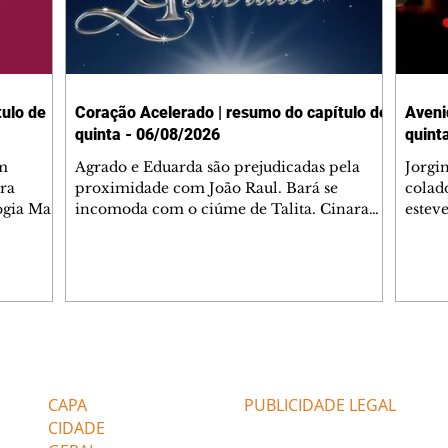
ulo de
Coração Acelerado | resumo do capítulo de
Aveni
quinta - 06/08/2026
quint
m
Agrado e Eduarda são prejudicadas pela
Jorgi
ra
proximidade com João Raul. Bará se
colad
ogia Mau
incomoda com o ciúme de Talita. Cinara
estev
e Rafael
desabafa com Ronei e decide passar uns
infor
dias na casa de Palhares. Agrado pede para
e pro
 casal.
ter uma conversa com Eduarda. Janete
Iran 
 de
confronta Zilá, que garante à irmã que não
Monal
o marido
conhece Verônica. Ronei reconhece uma
Dióge
 seu
possível bolsa de Zilá entre os pertences de
olhei
l
Verônica, e liga para Cinara. Agrado pensa
Verôn
Editorias
Editais Certificados
ntar no
em desfazer sua dupla com Eduarda para
praia
 o
ajudar João Raul sem prejudicar a amiga.
Suele
CAPA
PUBLICIDADE LEGAL
fugir 
CIDADE