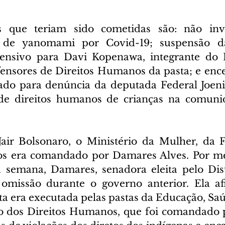
 que teriam sido cometidas são: não inve
 de yanomami por Covid-19; suspensão d
tensivo para Davi Kopenawa, integrante do 
ensores de Direitos Humanos da pasta; e enc
rado para denúncia da deputada Federal Joen
 de direitos humanos de crianças na comuni
air Bolsonaro, o Ministério da Mulher, da F
s era comandado por Damares Alves. Por mei
a semana, Damares, senadora eleita pelo Distr
omissão durante o governo anterior. Ela af
sta era executada pelas pastas da Educação, Saúd
o dos Direitos Humanos, que foi comandado po