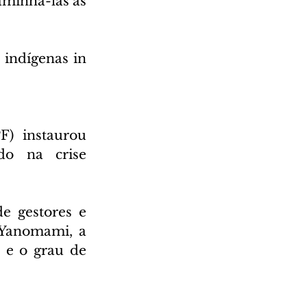
minhá-las às 
indígenas in 
) instaurou 
do na crise 
e gestores e 
 Yanomami, a 
 e o grau de 