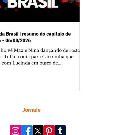
da Brasil | resumo do capítulo de
a - 06/08/2026
nho vê Max e Nina dançando de rosto
o. Tufão conta para Carminha que
e com Lucinda em busca de
mações sobre Rita. Nina despista Max
cura Jorginho, mas não o encontra.
se muda para a casa de Jorginho.
isa pensa em reconquistar Silas.
nes diz a Roni e Leandro que o
ro Tavinho Nunes assistirá ao jogo.
ica e Noêmia perseguem Cadinho na
Siga
Jornale
 deserta. Dolores sugere que Roni peça
n em casamento. Cadinho consegue
da praia