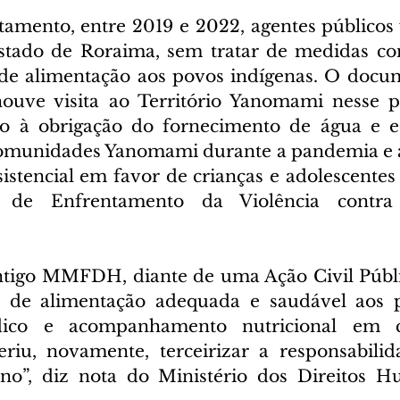
amento, entre 2019 e 2022, agentes públicos 
estado de Roraima, sem tratar de medidas co
a de alimentação aos povos indígenas. O docu
ouve visita ao Território Yanomami nesse pe
to à obrigação do fornecimento de água e e
comunidades Yanomami durante a pandemia e a
istencial em favor de crianças e adolescentes 
 de Enfrentamento da Violência contra 
ntigo MMFDH, diante de uma Ação Civil Públi
 de alimentação adequada e saudável aos p
dico e acompanhamento nutricional em c
riu, novamente, terceirizar a responsabilid
no”, diz nota do Ministério dos Direitos H