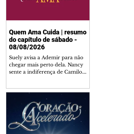
Quem Ama Cuida | resumo
do capítulo de sábado -
08/08/2026
Suely avisa a Ademir para não
chegar mais perto dela. Nancy
sente a indiferença de Camilo.
Tiago diz a Ingrid que ela não
tem competência para presidir a
joalheria. André conta a Pedro
que a associação de advogados
expulsou Ademir. Laurentino
contrata Adriana para servir no
restaurante. Adriana vê Pedro e
Bruna no restaurante. Bruna