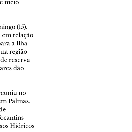
de meio 
ingo (15). 
: em relação 
ara a Ilha 
na região 
de reserva 
ares dão 
reuniu no 
em Palmas. 
de 
ocantins 
sos Hídricos 