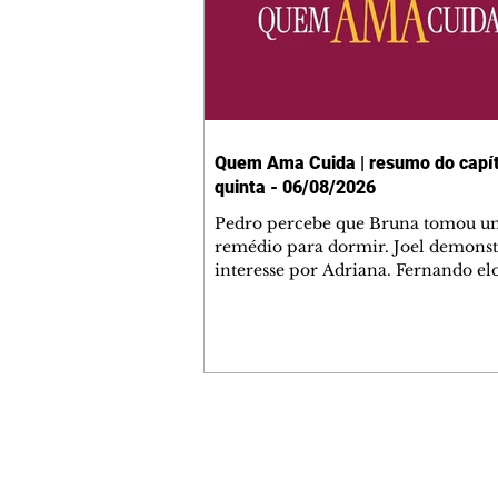
Quem Ama Cuida | resumo do capít
quinta - 06/08/2026
Pedro percebe que Bruna tomou u
remédio para dormir. Joel demonst
interesse por Adriana. Fernando el
Mau. Bia não gosta quando Brigitte 
se sentam à mesa com ela e César,
atrapalhando o jantar romântico do
Bruna se aproveita da preocupação
Pedro com sua saúde para manter 
ao seu lado. Elenice acusa Rosa por
desentendimento com Adriana. Joe
Contato comercial
convida Adriana e a família para ja
mmjornale@gmail.com
restaurante. Otoniel se depara com
Telefone: (41) 99978-9956