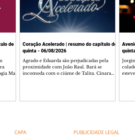
ulo de
Coração Acelerado | resumo do capítulo de
Aveni
quinta - 06/08/2026
quint
m
Agrado e Eduarda são prejudicadas pela
Jorgi
ra
proximidade com João Raul. Bará se
colad
ogia Mau
incomoda com o ciúme de Talita. Cinara
estev
e Rafael
desabafa com Ronei e decide passar uns
infor
dias na casa de Palhares. Agrado pede para
e pro
 casal.
ter uma conversa com Eduarda. Janete
Iran 
 de
confronta Zilá, que garante à irmã que não
Monal
o marido
conhece Verônica. Ronei reconhece uma
Dióge
 seu
possível bolsa de Zilá entre os pertences de
olhei
l
Verônica, e liga para Cinara. Agrado pensa
Verôn
Editorias
Editais Certificados
ntar no
em desfazer sua dupla com Eduarda para
praia
 o
ajudar João Raul sem prejudicar a amiga.
Suele
CAPA
PUBLICIDADE LEGAL