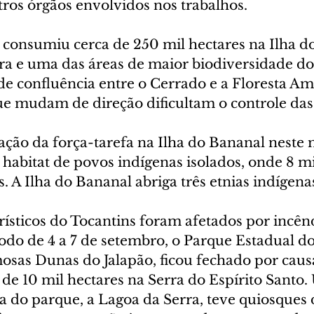
tros órgãos envolvidos nos trabalhos.
o consumiu cerca de 250 mil hectares na Ilha d
ra e uma das áreas de maior biodiversidade do
de confluência entre o Cerrado e a Floresta Am
que mudam de direção dificultam o controle da
ção da força-tarefa na Ilha do Bananal neste
abitat de povos indígenas isolados, onde 8 mi
 A Ilha do Bananal abriga três etnias indígena
ísticos do Tocantins foram afetados por incên
odo de 4 a 7 de setembro, o Parque Estadual do
mosas Dunas do Jalapão, ficou fechado por caus
 de 10 mil hectares na Serra do Espírito Santo.
a do parque, a Lagoa da Serra, teve quiosques 