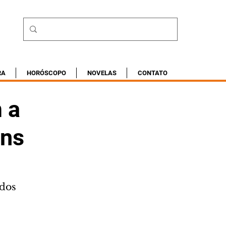
RA
HORÓSCOPO
NOVELAS
CONTATO
 a
ins
ados