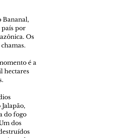
o Bananal, 
 país por 
azônica. Os 
s chamas.
 momento é a 
l hectares 
s.
dios 
 Jalapão, 
a do fogo 
 Um dos 
destruídos 