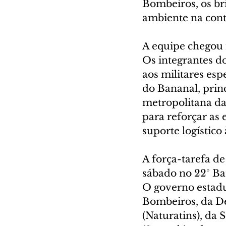
Bombeiros, os bri
ambiente na con
A equipe chegou n
Os integrantes do
aos militares esp
do Bananal, princ
metropolitana da
para reforçar as 
suporte logístico
A força-tarefa de
sábado no 22° Ba
O governo estadu
Bombeiros, da Def
(Naturatins), da