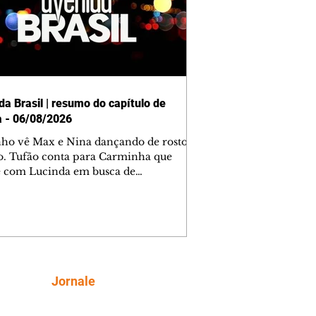
da Brasil | resumo do capítulo de
a - 06/08/2026
nho vê Max e Nina dançando de rosto
o. Tufão conta para Carminha que
e com Lucinda em busca de
mações sobre Rita. Nina despista Max
cura Jorginho, mas não o encontra.
se muda para a casa de Jorginho.
isa pensa em reconquistar Silas.
nes diz a Roni e Leandro que o
ro Tavinho Nunes assistirá ao jogo.
ica e Noêmia perseguem Cadinho na
Siga
Jornale
 deserta. Dolores sugere que Roni peça
n em casamento. Cadinho consegue