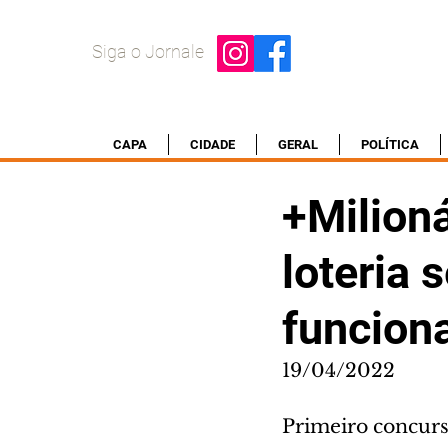
Siga o Jornale
CAPA
CIDADE
GERAL
POLÍTICA
+Milioná
loteria 
funcion
19/04/2022
Primeiro concurs