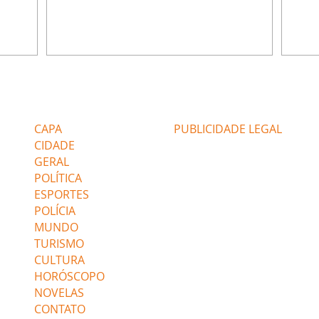
ia.
Zilá orienta Osmar a seguir Cinara, que
que B
ão de
percebe a movimentação e alerta Ronei.
nega 
ntino
Palhares confronta Cinara sobre a
Tonho
aproximação com Ronei. Eduarda pensa
a fam
una no
em pedir a Valéria para ficar com Sol. Gael
com O
a. Dora
decide terminar com Naiane. João Raul
e é d
m
inventa para Agrado que não está
comen
Editorias
Editais Certificados
Lyris
conseguindo conviver com seu sucesso, e
tungs
urante de
termina o relacionamento dos dois.
Dióge
CAPA
PUBLICIDADE LEGAL
CIDADE
GERAL
POLÍTICA
ESPORTES
POLÍCIA
MUNDO
TURISMO
CULTURA
HORÓSCOPO
NOVELAS
CONTATO