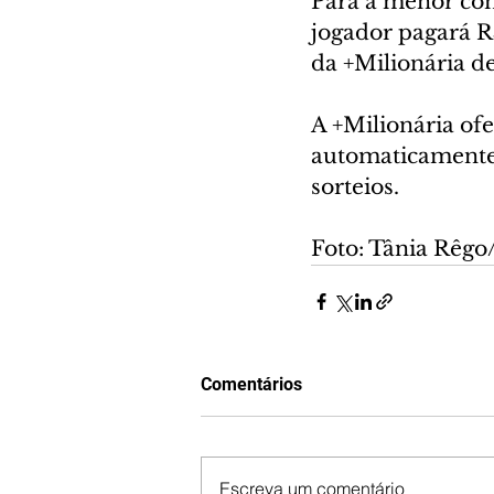
Para a menor com
jogador pagará R$
da +Milionária d
A +Milionária of
automaticamente
sorteios. 
Foto: Tânia Rêgo
Comentários
Escreva um comentário