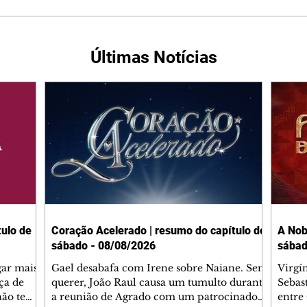
Últimas Notícias
ulo de
Coração Acelerado | resumo do capítulo de
A Nob
sábado - 08/08/2026
sábad
gar mais
Gael desabafa com Irene sobre Naiane. Sem
Virgí
ça de
querer, João Raul causa um tumulto durante
Sebas
 não tem
a reunião de Agrado com um patrocinador.
entre