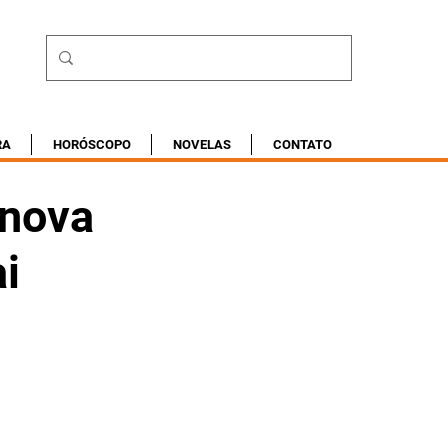
RA
HORÓSCOPO
NOVELAS
CONTATO
 nova
i