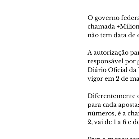
O governo federa
chamada +Milioná
não tem data de e
A autorização pa
responsável por g
Diário Oficial da
vigor em 2 de ma
Diferentemente d
para cada aposta:
números, é a cha
2, vai de 1 a 6 e