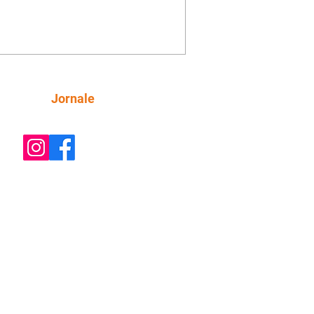
inta esteja mesmo ao lado de Jendal, e
o convite para jantar com os dois.
 desabafa com Casemiro e conta que
ília de Lúcia/Alika tem uma dívida
mar. Ana Maria vai à casa de Manoel
estratada por Fortunato. José e Omar
tam sobre a possível jazida de
Siga
Jornale
tênio na região. Virgínia provoca
nes na frente de Marta. Binta s