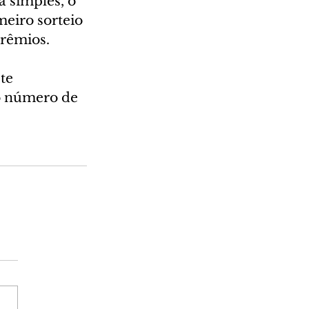
 simples, o 
meiro sorteio 
prêmios.
te 
 número de 