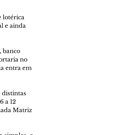
lotérica 
l e ainda 
, banco 
ortaria no 
ia entra em 
distintas 
 a 12 
mada Matriz 