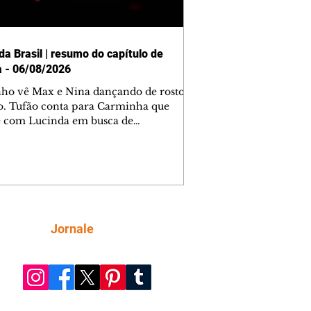
da Brasil | resumo do capítulo de
a - 06/08/2026
nho vê Max e Nina dançando de rosto
o. Tufão conta para Carminha que
e com Lucinda em busca de
mações sobre Rita. Nina despista Max
cura Jorginho, mas não o encontra.
se muda para a casa de Jorginho.
isa pensa em reconquistar Silas.
nes diz a Roni e Leandro que o
ro Tavinho Nunes assistirá ao jogo.
ica e Noêmia perseguem Cadinho na
Siga
Jornale
 deserta. Dolores sugere que Roni peça
n em casamento. Cadinho consegue
da praia