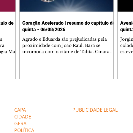
ulo de
Coração Acelerado | resumo do capítulo de
Aveni
quinta - 06/08/2026
quint
m
Agrado e Eduarda são prejudicadas pela
Jorgi
ra
proximidade com João Raul. Bará se
colad
ogia Mau
incomoda com o ciúme de Talita. Cinara
estev
e Rafael
desabafa com Ronei e decide passar uns
infor
dias na casa de Palhares. Agrado pede para
e pro
 casal.
ter uma conversa com Eduarda. Janete
Iran 
 de
confronta Zilá, que garante à irmã que não
Monal
o marido
conhece Verônica. Ronei reconhece uma
Dióge
 seu
possível bolsa de Zilá entre os pertences de
olhei
l
Verônica, e liga para Cinara. Agrado pensa
Verôn
Editorias
Editais Certificados
ntar no
em desfazer sua dupla com Eduarda para
praia
 o
ajudar João Raul sem prejudicar a amiga.
Suele
CAPA
PUBLICIDADE LEGAL
fugir 
CIDADE
GERAL
POLÍTICA