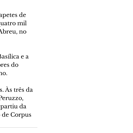
apetes de 
uatro mil 
Abreu, no 
sílica e a 
res do 
ho.
 Às três da 
Peruzzo, 
partiu da 
o de Corpus 