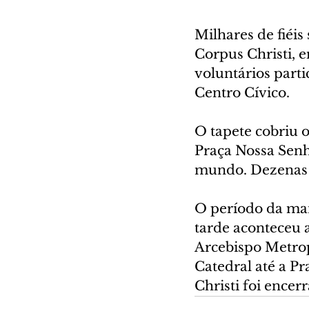
Milhares de fiéis
Corpus Christi, e
voluntários part
Centro Cívico.
O tapete cobriu o
Praça Nossa Senh
mundo. Dezenas d
O período da man
tarde aconteceu 
Arcebispo Metropo
Catedral até a P
Christi foi ence