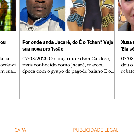
tou
Por onde anda Jacaré, do É o Tchan? Veja
Xuxa 
sua nova profissão
'Ela s
07/08/2026 O dançarino Edson Cardoso,
07/08
portância
mais conhecido como Jacaré, marcou
deu o 
em sua
época com o grupo de pagode baiano É o
rebate
bo em
Tchan, que dominou as paradas de sucesso
58, s
 período
do Brasil durante os anos 90. Mais de 20
Rainh
omeçou o
anos depois, ele vive uma nova fase após
mensa
 esposo,
mudar de país e de carreira. Morando no
reper
Canadá desde 2016 com a esposa, Gabriela
sobre 
 plano
Mesquita, e os dois filhos, o artista agora
apres
ar a
atua no setor de restauração de imóveis. "O
comen
Editorias
Editais Certificados
 é o
que acontece é que aqui tem muito
jorna
alagamento nas casas ou incêndios. E aí, q
caso e
CAPA
PUBLICIDADE LEGAL