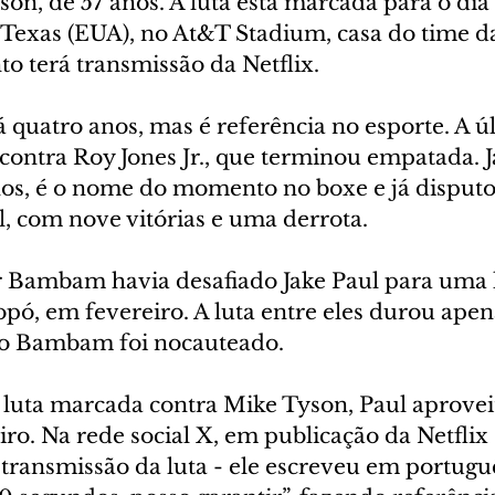
n, de 57 anos. A luta está marcada para o dia 
 Texas (EUA), no At&T Stadium, casa do time d
o terá transmissão da Netflix.
 quatro anos, mas é referência no esporte. A ú
contra Roy Jones Jr., que terminou empatada. J
os, é o nome do momento no boxe e já disputou
l, com nove vitórias e uma derrota.
Bambam havia desafiado Jake Paul para uma l
pó, em fevereiro. A luta entre eles durou apen
o Bambam foi nocauteado.
luta marcada contra Mike Tyson, Paul aprovei
eiro. Na rede social X, em publicação da Netflix 
 transmissão da luta - ele escreveu em portugu