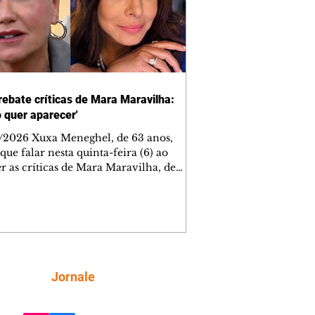
rebate críticas de Mara Maravilha:
ó quer aparecer'
/2026 Xuxa Meneghel, de 63 anos,
que falar nesta quinta-feira (6) ao
r as críticas de Mara Maravilha, de
obre a turnê "O Último Voo da Nave". A
a dos Baixinhos deixou uma
gem bem direta em um vídeo que
cutia as declarações da apresentadora
os figurinos usados por ela durante as
entações. A resposta aconteceu nos
tários de uma publicação do
Siga
Jornale
lista Márcio Rolim, que analisava o
 defendia que artistas não devem ser j