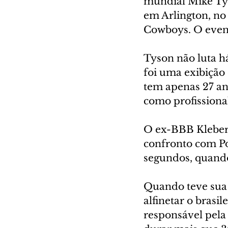
mundial Mike Tyso
em Arlington, no
Cowboys. O event
Tyson não luta há
foi uma exibição 
tem apenas 27 an
como profissiona
O ex-BBB Kleber 
confronto com Po
segundos, quand
Quando teve sua 
alfinetar o brasil
responsável pela