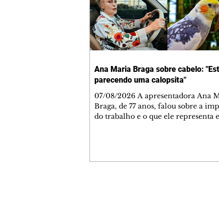
Ana Maria Braga sobre cabelo: "Es
parecendo uma calopsita"
07/08/2026 A apresentadora Ana Maria
Braga, de 77 anos, falou sobre a im
do trabalho e o que ele representa 
vida. A veterana chegou à TV Glo
1999 e continua fazendo sucesso no
matinal. A comunicadora global c
papo descontraído, gravado por seu
o jornalista Fábio Arruda, e comentou sobre
a importância de se estabelecer um
para o fim de semana, a fim de torn
Contato comercial
semana leve. "Digo que quinta-feira
mmjornale@gmail.com
melhor dia da semana por
Telefone: (41) 99978-9956