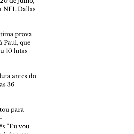
20 de julho, 
a NFL Dallas 
ltima prova 
á Paul, que 
 10 lutas 
uta antes do 
as 36 
tou para 
- 
ês “Eu vou 