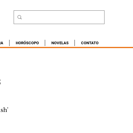
RA
HORÓSCOPO
NOVELAS
CONTATO
s
sh'