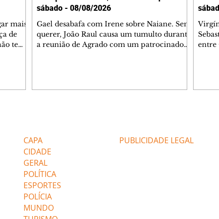
sábado - 08/08/2026
sábad
gar mais
Gael desabafa com Irene sobre Naiane. Sem
Virgí
ça de
querer, João Raul causa um tumulto durante
Sebas
 não tem
a reunião de Agrado com um patrocinador.
entre
ia.
Zilá orienta Osmar a seguir Cinara, que
que B
ão de
percebe a movimentação e alerta Ronei.
nega 
ntino
Palhares confronta Cinara sobre a
Tonho
aproximação com Ronei. Eduarda pensa
a fam
una no
em pedir a Valéria para ficar com Sol. Gael
com O
a. Dora
decide terminar com Naiane. João Raul
e é d
m
inventa para Agrado que não está
comen
Editorias
Editais Certificados
Lyris
conseguindo conviver com seu sucesso, e
tungs
urante de
termina o relacionamento dos dois.
Dióge
CAPA
PUBLICIDADE LEGAL
CIDADE
GERAL
POLÍTICA
ESPORTES
POLÍCIA
MUNDO
TURISMO