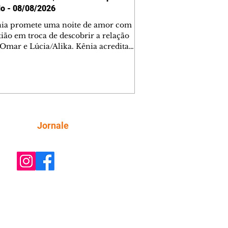
o - 08/08/2026
nia promete uma noite de amor com
tião em troca de descobrir a relação
 Omar e Lúcia/Alika. Kênia acredita
inta esteja mesmo ao lado de Jendal, e
o convite para jantar com os dois.
 desabafa com Casemiro e conta que
ília de Lúcia/Alika tem uma dívida
mar. Ana Maria vai à casa de Manoel
estratada por Fortunato. José e Omar
tam sobre a possível jazida de
Siga
Jornale
tênio na região. Virgínia provoca
nes na frente de Marta. Binta s