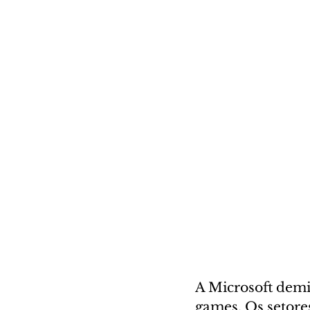
A Microsoft demit
games. Os setore