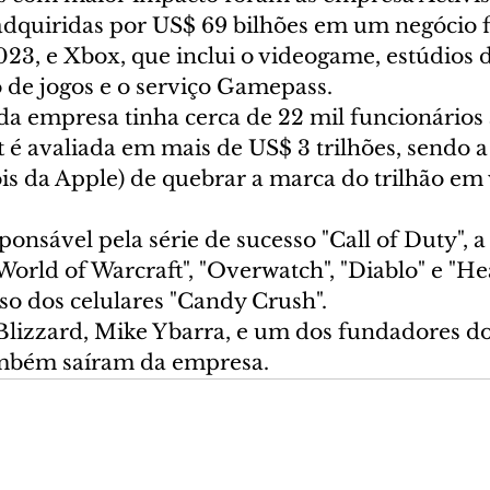
 adquiridas por US$ 69 bilhões em um negócio f
23, e Xbox, que inclui o videogame, estúdios d
de jogos e o serviço Gamepass.
da empresa tinha cerca de 22 mil funcionários 
t é avaliada em mais de US$ 3 trilhões, sendo 
s da Apple) de quebrar a marca do trilhão em 
sponsável pela série de sucesso "Call of Duty", a
orld of Warcraft", "Overwatch", "Diablo" e "Hea
so dos celulares "Candy Crush".
Blizzard, Mike Ybarra, e um dos fundadores do 
mbém saíram da empresa.