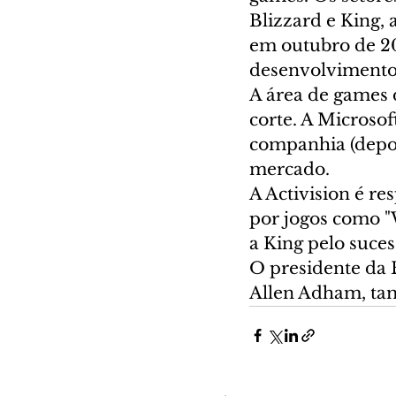
Blizzard e King,
em outubro de 20
desenvolvimento 
A área de games 
corte. A Microsof
companhia (depoi
mercado.
A Activision é re
por jogos como "W
a King pelo suces
O presidente da 
Allen Adham, ta