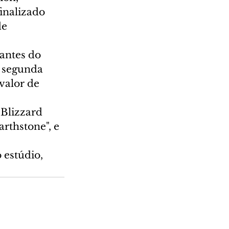
inalizado 
e 
antes do 
a segunda 
valor de 
 Blizzard 
rthstone", e 
estúdio, 