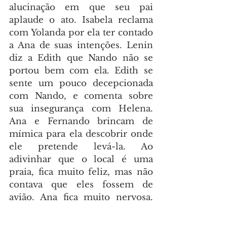
alucinação em que seu pai 
aplaude o ato. Isabela reclama 
com Yolanda por ela ter contado 
a Ana de suas intenções. Lenin 
diz a Edith que Nando não se 
portou bem com ela. Edith se 
sente um pouco decepcionada 
com Nando, e comenta sobre 
sua insegurança com Helena. 
Ana e Fernando brincam de 
mímica para ela descobrir onde 
ele pretende levá-la. Ao 
adivinhar que o local é uma 
praia, fica muito feliz, mas não 
contava que eles fossem de 
avião. Ana fica muito nervosa. 
Dorival descobre o plano de 
Isabela e a avisa que dele 