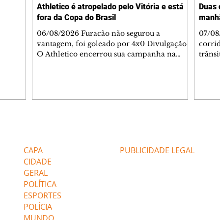
Athletico é atropelado pelo Vitória e está
Duas 
o espaço
fora da Copa do Brasil
manh
inia
veram
06/08/2026 Furacão não segurou a
07/08
sé
vantagem, foi goleado por 4x0 Divulgação
corri
s
O Athletico encerrou sua campanha na
trâns
 entre
Copa do Brasil nesta quinta-feira (6), em
domin
uma noite infeliz em Salvador (BA). O time
5h30 
paranaense foi superado por 4×0 pelo
Jardi
Vitória, no Barradão, e viu derreter a
Agent
vantagem de dois gols que levou da Arena
acomp
da Baixada. A equipe baiana marcou dois
é par
gols em cada tempo. Renê e Erick
deslo
Editorias
Editais Certificados
balançaram a rede no primeiro. Renê e
respei
Marinho fecharam a conta no segundo.
orient
CAPA
PUBLICIDADE LEGAL
Superado por 4×
utiliz
CIDADE
GERAL
POLÍTICA
ESPORTES
POLÍCIA
MUNDO