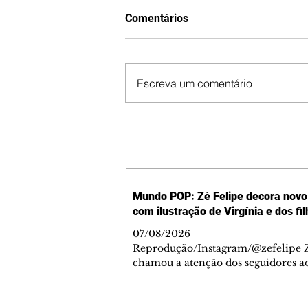
Comentários
Escreva um comentário
Mundo POP: Zé Felipe decora novo 
com ilustração de Virgínia e dos fi
07/08/2026
Reprodução/Instagram/@zefelipe Z
chamou a atenção dos seguidores ao
um detalhe especial de sua nova ae
O cantor compartilhou nesta quinta
6, registros do jatinho recém-adqui