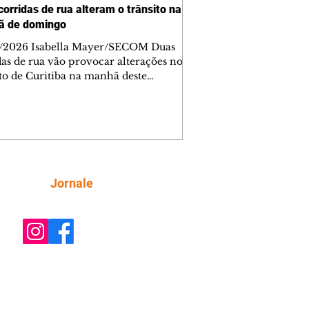
corridas de rua alteram o trânsito na
ã de domingo
/2026 Isabella Mayer/SECOM Duas
das de rua vão provocar alterações no
ito de Curitiba na manhã deste
go (9/8). As mudanças começam às
e afetam principalmente as regiões do
m das Américas e do Água Verde.
es de trânsito e monitores farão o
anhamento das provas. A orientação
a que os motoristas programem os
camentos com antecedência,
Siga
Jornale
tem a sinalização provisória e as
ações dos agentes de trânsito,
ando rotas al