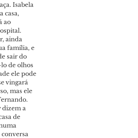
ça. Isabela 
 casa, 
á ao 
spital. 
, ainda 
 família, e 
e sair do 
lo de olhos 
ade ele pode 
se vingará 
o, mas ele 
Fernando. 
y dizem a 
asa de 
á numa 
 conversa 