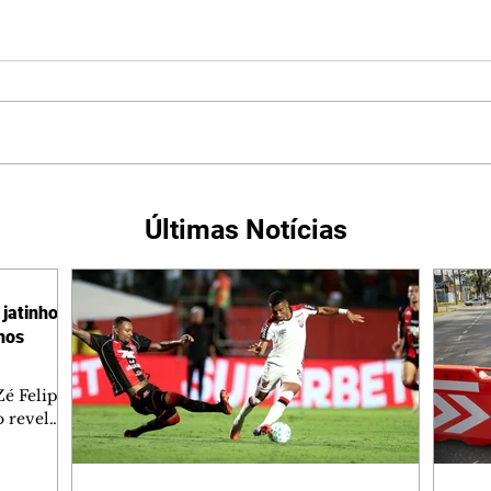
Últimas Notícias
jatinho
lhos
é Felipe
 revelar
ronave.
-feira,
rido e