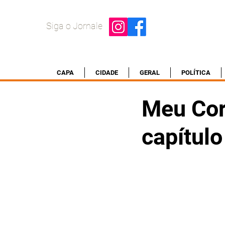
Siga o Jornale
CAPA
CIDADE
GERAL
POLÍTICA
Meu Cor
capítul