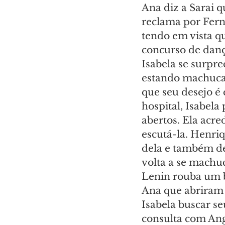
Ana diz a Sarai q
reclama por Ferna
tendo em vista qu
concurso de dança
Isabela se surpr
estando machucad
que seu desejo é
hospital, Isabela
abertos. Ela acre
escutá-la. Henriq
dela e também de
volta a se machu
Lenin rouba um be
Ana que abriram 
Isabela buscar se
consulta com Ang