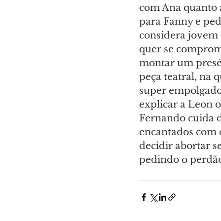
com Ana quanto 
para Fanny e pede
considera jovem 
quer se comprome
montar um presép
peça teatral, na 
super empolgados
explicar a Leon o
Fernando cuida d
encantados com o
decidir abortar 
pedindo o perdã