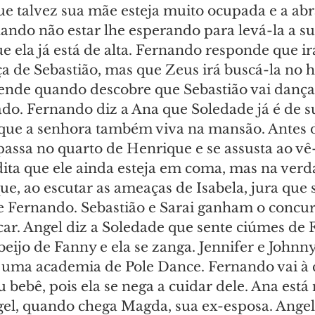
ue talvez sua mãe esteja muito ocupada e a abra
ndo não estar lhe esperando para levá-la a sua
e ela já está de alta. Fernando responde que ir
 de Sebastião, mas que Zeus irá buscá-la no ho
eende quando descobre que Sebastião vai dançar
o. Fernando diz a Ana que Soledade já é de sua
 que a senhora também viva na mansão. Antes d
 passa no quarto de Henrique e se assusta ao vê-
dita que ele ainda esteja em coma, mas na verd
ue, ao escutar as ameaças de Isabela, jura que 
 Fernando. Sebastião e Sarai ganham o concurs
car. Angel diz a Soledade que sente ciúmes de 
ijo de Fanny e ela se zanga. Jennifer e Johnn
uma academia de Pole Dance. Fernando vai à c
u bebê, pois ela se nega a cuidar dele. Ana est
el, quando chega Magda, sua ex-esposa. Angel