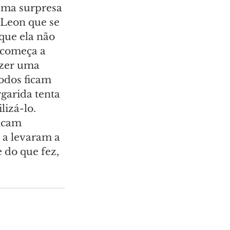
uma surpresa 
 Leon que se 
que ela não 
 começa a 
azer uma 
odos ficam 
arida tenta 
izá-lo. 
icam 
 a levaram a 
 do que fez, 