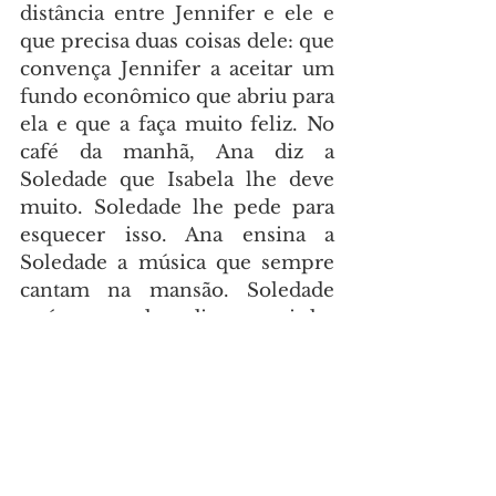
distância entre Jennifer e ele e 
que precisa duas coisas dele: que 
convença Jennifer a aceitar um 
fundo econômico que abriu para 
ela e que a faça muito feliz. No 
café da manhã, Ana diz a 
Soledade que Isabela lhe deve 
muito. Soledade lhe pede para 
esquecer isso. Ana ensina a 
Soledade a música que sempre 
cantam na mansão. Soledade 
está encantada e diz que vai dar 
algumas aulas de canto para eles. 
Ana envia as crianças para a 
escola. Nicolas informa que vai 
sair de viagem para ver Diego. 
Soledade pergunta a Fernando o 
porquê ele e Ana não estão 