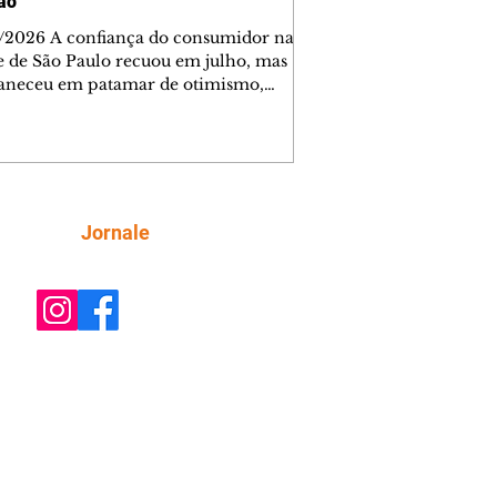
ção
/2026 A confiança do consumidor na
e de São Paulo recuou em julho, mas
neceu em patamar de otimismo,
ntada pelo mercado de trabalho. Ainda
, a combinação de juros elevados,
ção concentrada em itens essenciais e
comprometimento da renda vem
do as famílias a adotar uma postura
criteriosa nas decisões de compra,
Siga
Jornale
do a Federação do Comércio de Bens,
ços e Turismo do Estado de São Paulo
mercioSP). O Índice de Confiança do