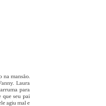
o na mansão. 
anny. Laura 
 arruma para 
 que seu pai 
e agiu mal e 