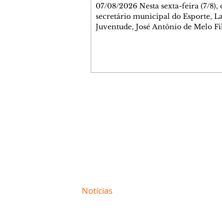
07/08/2026 Nesta sexta-feira (7/8),
secretário municipal do Esporte, L
Juventude, José Antônio de Melo Fi
a entrega de 5.873 fraldas geriátrica
arrecadadas durante a Campanha 
Atenção à Pessoa Idosa à Fundação
Social (FAS). A doação é uma contr
social de atletas, paratletas, técnicos
instituições contemplados pela Lei
Municipal de Incentivo ao Esporte.
Contato comercial
fraldas serão destinadas às unidade
mmjornale@gmail.com
que atendem pessoas idosas e tam
Telefone: (41) 99978-9956
Redação
E-mail:
redacaojornale@gmail.com
Site de
Notícias
de Curitiba / Paraná