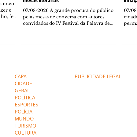
mesas literárias
infla
 o novo
azer e
07/08/2026 A grande procura do público
07/08
lho, fez
pelas mesas de conversa com autores
cidad
s
convidados do IV Festival da Palavra de
perma
de
Curitiba levou a Fundação Cultural de
suste
 de Ação
Curitiba a ampliar a estrutura do evento. A
assim
apartida
partir desta sexta-feira (7/8), um telão com
infla
 e
transmissão simultânea será instalado na
alto 
área externa, ao lado do Teatro do
levan
 As
Memorial de Curitiba, para que mais
mais 
Editorias
Editais Certificados
s da FAS
pessoas possam acompanhar gratuitamente
segun
bém
a programação. A medida foi adotada
Servi
CAPA
PUBLICIDADE LEGAL
depois que o Teatro do Memorial, com
(Feco
CIDADE
capacidade pa
GERAL
POLÍTICA
ESPORTES
POLÍCIA
MUNDO
TURISMO
CULTURA