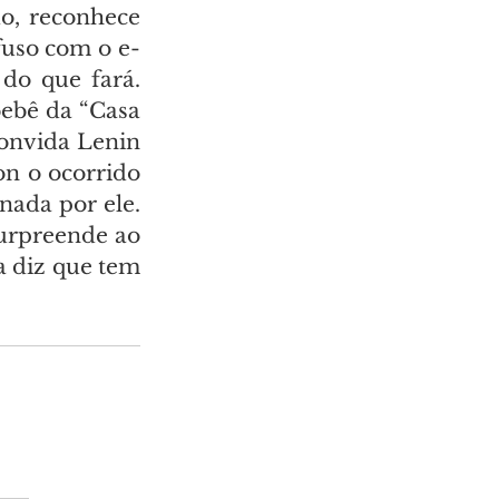
o, reconhece 
fuso com o e-
o que fará. 
ebê da “Casa 
onvida Lenin 
n o ocorrido 
ada por ele. 
urpreende ao 
 diz que tem 