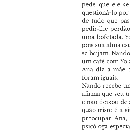
pede que ele se
questioná-lo por 
de tudo que pas
pedir-lhe perdã
uma bofetada. Yo
pois sua alma es
se beijam. Nando
um café com Yola
Ana diz a mãe q
foram iguais.
Nando recebe um 
afirma que seu t
e não deixou de
quão triste é a s
preocupar Ana,
psicóloga especi