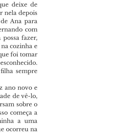
ue deixe de 
r nela depois 
de Ana para 
ernando com 
possa fazer, 
na cozinha e 
ue foi tomar 
esconhecido. 
ilha sempre 
z ano novo e 
de de vê-lo, 
rsam sobre o 
sso começa a 
minha a uma 
e ocorreu na 