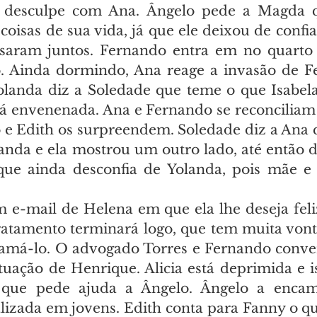
 desculpe com Ana. Ângelo pede a Magda q
coisas de sua vida, já que ele deixou de confia
saram juntos. Fernando entra em no quarto 
o. Ainda dormindo, Ana reage a invasão de F
landa diz a Soledade que teme o que Isabela 
tá envenenada. Ana e Fernando se reconciliam 
 e Edith os surpreendem. Soledade diz a Ana q
nda e ela mostrou um outro lado, até então d
ue ainda desconfia de Yolanda, pois mãe e f
e-mail de Helena em que ela lhe deseja feli
ratamento terminará logo, que tem muita vonta
 amá-lo. O advogado Torres e Fernando conve
ituação de Henrique. Alicia está deprimida e i
 que pede ajuda a Ângelo. Ângelo a enca
alizada em jovens. Edith conta para Fanny o qu