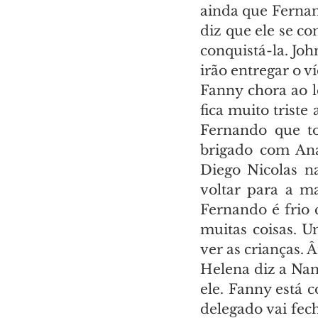
ainda que Fernan
diz que ele se c
conquistá-la. Joh
irão entregar o v
Fanny chora ao l
fica muito triste
Fernando que to
brigado com Ana
Diego Nicolas n
voltar para a m
Fernando é frio 
muitas coisas. U
ver as crianças. 
Helena diz a Nan
ele. Fanny está 
delegado vai fec