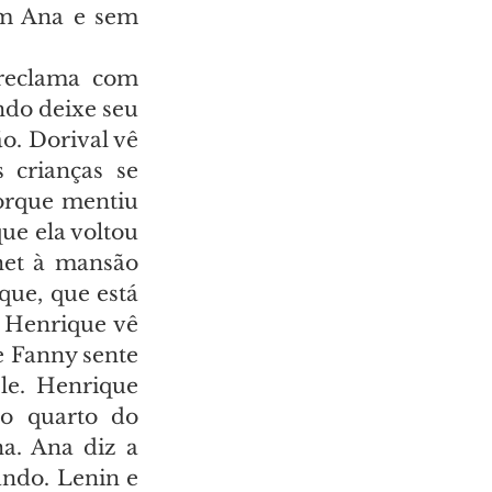
em Ana e sem 
reclama com 
do deixe seu 
. Dorival vê 
crianças se 
orque mentiu 
e ela voltou 
et à mansão 
ue, que está 
 Henrique vê 
 Fanny sente 
e. Henrique 
o quarto do 
a. Ana diz a 
ndo. Lenin e 