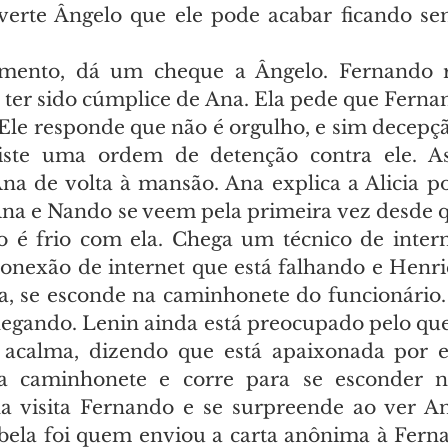
dverte Ângelo que ele pode acabar ficando s
umento, dá um cheque a Ângelo. Fernando 
 ter sido cúmplice de Ana. Ela pede que Fernan
Ele responde que não é orgulho, e sim decepção
ste uma ordem de detenção contra ele. As 
na de volta à mansão. Ana explica a Alicia p
na e Nando se veem pela primeira vez desde qu
 é frio com ela. Chega um técnico de intern
onexão de internet que está falhando e Henriq
a, se esconde na caminhonete do funcionário.
egando. Lenin ainda está preocupado pelo que
 acalma, dizendo que está apaixonada por el
a caminhonete e corre para se esconder n
ela visita Fernando e se surpreende ao ver An
ela foi quem enviou a carta anônima à Ferna