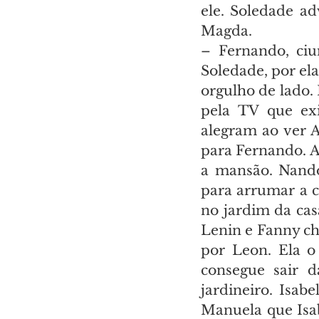
ele. Soledade a
Magda.
– Fernando, ci
Soledade, por ela
orgulho de lado. 
pela TV que exi
alegram ao ver A
para Fernando. A
a mansão. Nando
para arrumar a c
no jardim da cas
Lenin e Fanny ch
por Leon. Ela o
consegue sair d
jardineiro. Isab
Manuela que Isab