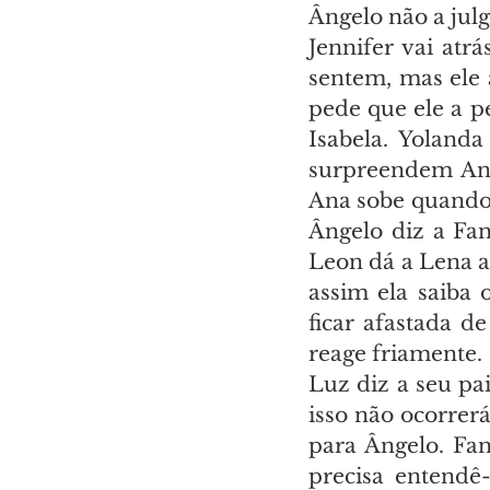
Ângelo não a julg
Jennifer vai atr
sentem, mas ele a
pede que ele a pe
Isabela. Yoland
surpreendem Ana
Ana sobe quando a
Ângelo diz a Fan
Leon dá a Lena a 
assim ela saiba
ficar afastada d
reage friamente.
Luz diz a seu pa
isso não ocorrerá
para Ângelo. Fan
precisa entendê-