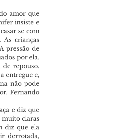
 do amor que 
fer insiste e 
 casar se com 
As crianças 
A pressão de 
ados por ela. 
 de repouso. 
 entregue e, 
na não pode 
or. Fernando 
ça e diz que 
 muito claras 
 diz que ela 
r derrotada, 