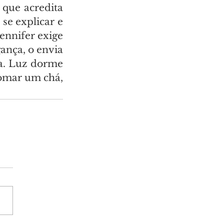
que acredita 
e explicar e 
ennifer exige 
nça, o envia 
a. Luz dorme 
omar um chá, 