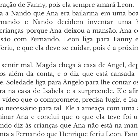
ração de Fanny, pois ela sempre amará Leon.
a a Nando que Ana era bailarina em uma boat
ernando e Nando decidem inventar uma hi
 crianças porque Ana deixou a mansão. Ana c
ssão com Fernando. Leon liga para Fanny e 
riu, e que ela deve se cuidar, pois é a próxim
sentir mal. Magda chega à casa de Angel, dep
s além da conta, e o diz que está cansada d
. Soledade liga para Ângelo para lhe contar os
ra na casa de Isabela e a surpreende. Ele afi
 vídeo que o compromete, precisa fugir, e Isab
ro necessário para tal. Ele a ameaça com uma 
inar Ana e conclui que o que ela teve foi u
ndo diz às crianças que Ana não está na mans
nta a Fernando que Henrique feriu Leon. Fanny