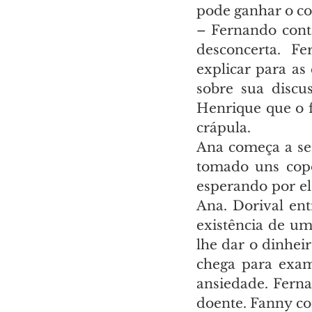
pode ganhar o co
– Fernando cont
desconcerta. F
explicar para as
sobre sua discu
Henrique que o fe
crápula.
Ana começa a se 
tomado uns copo
esperando por ele
Ana. Dorival ent
existência de um
lhe dar o dinhei
chega para exam
ansiedade. Ferna
doente. Fanny co