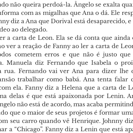
do não queira perdoá-la. Ângelo se exalta qu
onforma com as migalhas que Ana o dá. Ele resp
nny diz a Ana que Dorival está desaparecido, e e
ídeo ao delegado.
er a carta de Leon. Ela se dá conta que ainda 
 ao ver a reação de Fanny ao ler a carta de Leon.
dos cometem erros e que não é justo que e
. Manuela diz Fernando que Isabela o proibi
a rua. Fernando vai ver Ana para dizer lhe 
ansão trabalhar como babá. Ana tenta falar 
com ela. Fanny diz a Helena que a carta de Le
ma delas é que está apaixonada por Lenin. An
Ângelo não está de acordo, mas acaba permitind
do que o maior de seus projetos é formar uma
com seu carro quando vê Henrique. Johnny diz
har a “Chicago”. Fanny diz a Lenin que está ap