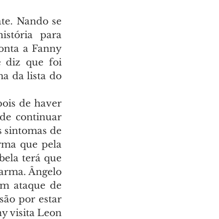
e. Nando se 
stória para 
onta a Fanny 
diz que foi 
a da lista do 
ois de haver 
e continuar 
 sintomas de 
rma que pela 
ela terá que 
arma. Ângelo 
m ataque de 
ão por estar 
 visita Leon 