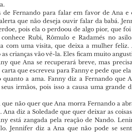
a.
ás de Fernando para falar em favor de Ana e
lerta que não deseja ouvir falar da babá. Jenni
rdoe, pois ela o perdoou de algo pior, que foi
a conhece Rubi, Rômulo e Radamés no asilo. 
 com uma visita, que deixa a mulher feliz. 
s crianças vão vê-la. Eles ficam muito angusti
ny que Ana se recuperará breve, mas precisa
carta que escreveu para Fanny e pede que ela a
 o quanto a ama. Fanny diz a Fernando que A
e seus irmãos, pois isso a causa uma grande d
i que não quer que Ana morra Fernando a abra
. Ana diz a Soledade que quer deixar as coisas
ny está zangada pela reação de Nando. Lenin
lo. Jennifer diz a Ana que não pode se senti