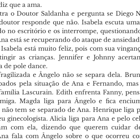
 diz que a ama.
ra o Doutor Saldanha e pergunta se Diego Nic
doutor responde que não. Isabela escuta uma
 no escritório e os interrompe, questionando
Ana está se recuperando do ataque de ansiedade
Isabela está muito feliz, pois com sua vinganç
ngir as crianças. Jennifer e Johnny acertam
a de pole dance.
ragilizada e Ângelo não se separa dela. Bru
pados pela situação de Ana e Fernando, mas
amília Lascurain. Edith enfrenta Fanny, pens
amiga. Magda liga para Ângelo e fica enciu
 não tem se separado de Ana. Henrique liga pa
 ginecologista. Alicia liga para Ana e pelo ce
am com ela, dizendo que querem cuidar de
 Ana fala com Ângelo sobre o que ocorreu co