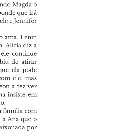
ando Magda o 
onde que irá 
le e Jennifer 
o ama. Lenin 
 Alicia diz a 
le continue 
u de atirar 
que ela pode 
com ele, mas 
on a fez ver 
a insiste em 
o.
 família com 
 a Ana que o 
aixonada por 