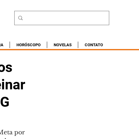
RA
HORÓSCOPO
NOVELAS
CONTATO
os
inar
NG
Meta por 