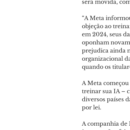
será movida, com
“A Meta informou
objeção ao treina
em 2024, seus da
oponham novamen
prejudica ainda 
organizacional d
quando os titular
A Meta começou a
treinar sua IA –
diversos países 
por lei.
A companhia de M