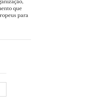
ganização, 
mento que 
uropeus para 