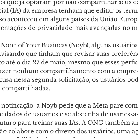
ios que já optaram por não compartilhar seus 
ficial (IA) da empresa tenham que editar os term
o aconteceu em alguns países da União Europe
entações de privacidade mais avançadas no 
None of Your Business (Noyb), alguns usuário
avisando que tinham que revisar suas preferênc
 até o dia 27 de maio, mesmo que esses perfis 
fazer nenhum compartilhamento com a empres
cusa nessa segunda solicitação, os usuários po
 compartilhadas.
notificação, a Noyb pede que a Meta pare com
 dados de usuários e se abstenha de usar essas
uturo para treinar suas IAs. A ONG também af
o colabore com o direito dos usuários, uma açã