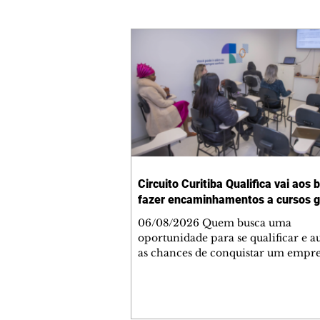
Circuito Curitiba Qualifica vai aos 
fazer encaminhamentos a cursos g
06/08/2026 Quem busca uma
oportunidade para se qualificar e 
as chances de conquistar um empre
uma programação especial na pró
semana. De segunda (10/8) a sexta-f
(14/8), das 9h às 13h, a Secretaria 
de Desenvolvimento Econômico e