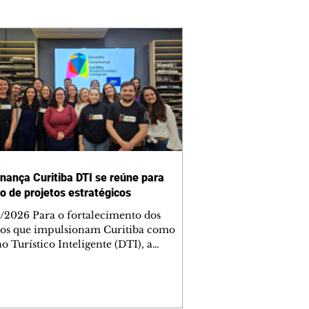
nança Curitiba DTI se reúne para
o de projetos estratégicos
/2026 Para o fortalecimento dos
tos que impulsionam Curitiba como
o Turístico Inteligente (DTI), a
nança Curitiba DTI se reuniu, nesta
a-feira (5/8), no Centro Europeu. O
tro reuniu representantes do poder
co, da iniciativa privada, da academia