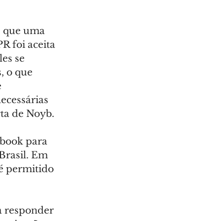
e que uma 
R foi aceita 
es se 
 o que 
 
ecessárias 
rta de Noyb.
book para 
Brasil. Em 
é permitido 
a responder 