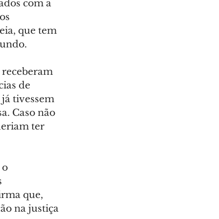
dados com a 
os 
ia, que tem 
mundo.
s receberam 
ias de 
já tivessem 
a. Caso não 
deriam ter 
 o 
 
irma que, 
o na justiça 