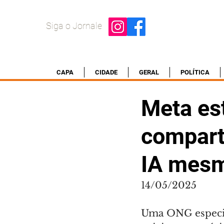
Siga o Jornale
CAPA
CIDADE
GERAL
POLÍTICA
Meta es
compart
IA mesm
14/05/2025
Uma ONG especia