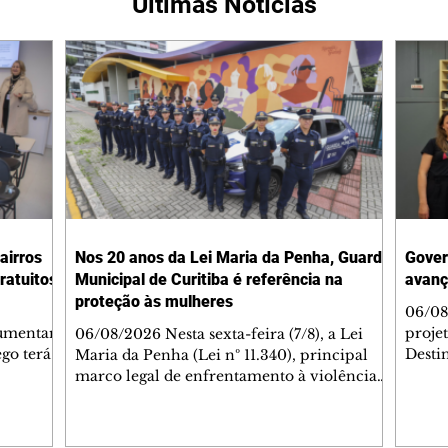
Últimas Notícias
bairros
Nos 20 anos da Lei Maria da Penha, Guarda
Gover
ratuitos
Municipal de Curitiba é referência na
avanç
proteção às mulheres
06/08
aumentar
proje
06/08/2026 Nesta sexta-feira (7/8), a Lei
go terá
Destin
Maria da Penha (Lei nº 11.340), principal
xima
Gover
marco legal de enfrentamento à violência
eira
quart
doméstica e familiar contra a mulher no
Municipal
encon
Brasil, completa 20 anos. Sancionada em
públi
2006, a legislação ampliou os mecanismos