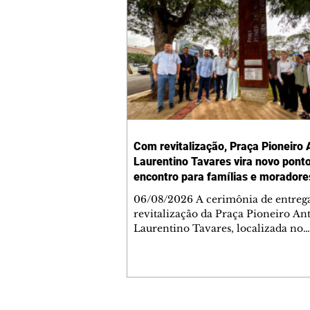
Com revitalização, Praça Pioneiro 
Laurentino Tavares vira novo pont
encontro para famílias e moradore
Jardim Liberdade
06/08/2026 A cerimônia de entreg
revitalização da Praça Pioneiro An
Laurentino Tavares, localizada no
cruzamento da Avenida dos Palma
as ruas Laudelino Pedro da Silva e 
Chrisóstomo Capinan, no Jardim
Liberdade, ocorreu nesta quinta-fei
espaço recebeu melhorias que amp