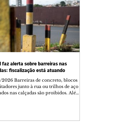
 faz alerta sobre barreiras nas
das: fiscalização está atuando
/2026 Barreiras de concreto, blocos
tadores junto à rua ou trilhos de aço
lados nas calçadas são proibidos. Além
rem obstáculos para a livre circulação
destres, essas estruturas podem causar
rar acidentes de trânsito — e os
ietários dos imóveis podem ser
sabilizados. O alerta é do Instituto de
isa e Planejamento de Ponta Grossa