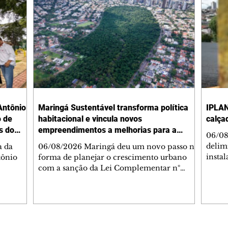
Antônio
Maringá Sustentável transforma política
IPLAN
o de
habitacional e vincula novos
calça
s do
empreendimentos a melhorias para a
06/08
cidade
delimi
a da
06/08/2026 Maringá deu um novo passo na
insta
tônio
forma de planejar o crescimento urbano
de se
com a sanção da Lei Complementar nº
de pe
res com
1.544, que institui o Programa Maringá
ou pio
Dr.
Sustentável. A nova legislação estabelece
propr
regras para a criação de Zonas Especiais de
respon
ra, 6. O
Interesse Social (Zeis) e cria um modelo
Pesqu
liam as
que une produção de moradias, ocupação