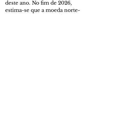
deste ano. No fim de 2026, 
estima-se que a moeda norte-
americana fique em R$ 5,70.
GERAL
Comentários
Escreva um comentário
Últimas Notícias