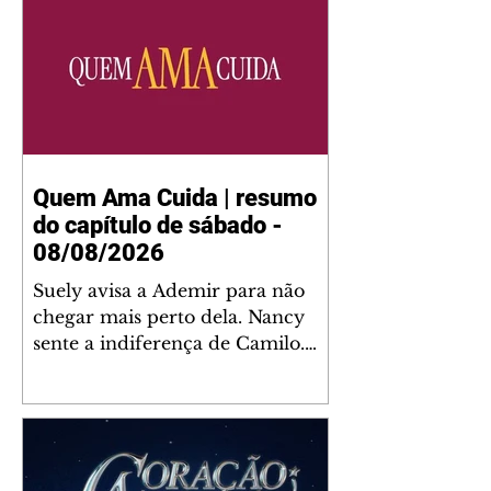
Quem Ama Cuida | resumo
do capítulo de sábado -
08/08/2026
Suely avisa a Ademir para não
chegar mais perto dela. Nancy
sente a indiferença de Camilo.
Tiago diz a Ingrid que ela não
tem competência para presidir a
joalheria. André conta a Pedro
que a associação de advogados
expulsou Ademir. Laurentino