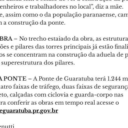
nheiros e trabalhadores no local”, diz a mãe.
e, assim como o da população paranaense, cam
m a construção da ponte.
BRA 
– No trecho estaiado da obra, as estrutu
s e pilares das torres principais já estão final
hos se concentram na construção da aduela de p
 superestrutura dos pilares.
A PONTE
 – A Ponte de Guaratuba terá 1.244 m
tro faixas de tráfego, duas faixas de segurança
to, calçadas com ciclovia e guarda-corpo nas 
ra conferir as obras em tempo real acesse o 
guaratuba.pr.gov.br
enutti