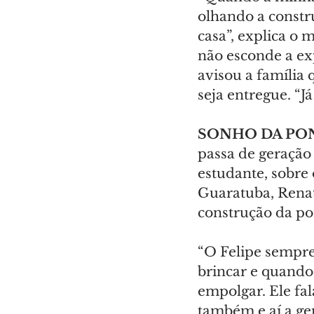
olhando a constr
casa”, explica o 
não esconde a ex
avisou a família 
seja entregue. “J
SONHO DA PO
passa de geração
estudante, sobre 
Guaratuba, Renat
construção da pon
“O Felipe sempre
brincar e quando
empolgar. Ele fal
também e aí a ge