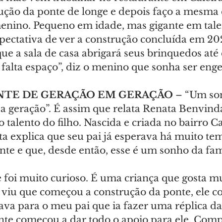
ução da ponte de longe e depois faço a mesma 
menino. Pequeno em idade, mas gigante em talen
pectativa de ver a construção concluída em 202
que a sala de casa abrigará seus brinquedos até
á falta espaço”, diz o menino que sonha ser eng
NTE DE GERAÇÃO EM GERAÇÃO
 – “Um so
 a geração”. É assim que relata Renata Benvind
o talento do filho. Nascida e criada no bairro Ca
a explica que seu pai já esperava há muito te
te e que, desde então, esse é um sonho da fam
 foi muito curioso. É uma criança que gosta mu
 viu que começou a construção da ponte, ele c
ava para o meu pai que ia fazer uma réplica da
nte começou a dar todo o apoio para ele. Com