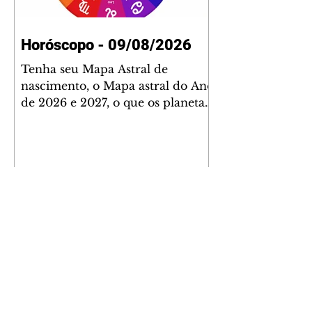
Horóscopo - 09/08/2026
Tenha seu Mapa Astral de
nascimento, o Mapa astral do Ano
de 2026 e 2027, o que os planetas
indicam para o seu: Trabalho,
Amor, Dinheiro, Saúde e Família.
Estudo com 35 páginas. Adquira
já através da nossa loja virtual ou
na loja física: rua Emiliano
Perneta 30 – loja 21 – galeria
Cezar Franco – centro –
Curitiba. Você pode pedir
também através do nosso
Whatsapp e receber seu livro
virtual: (41) 99719-0645. Escute o
programa Bom Dia Astral através