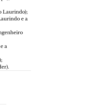
o Laurindo);
aurindo e a 
ngenheiro 
e a 
);
er).