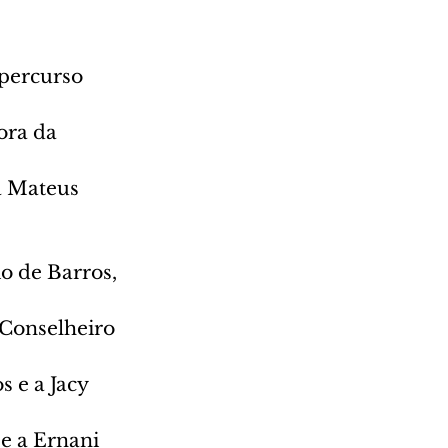
percurso 
ora da 
a Mateus 
o de Barros, 
Conselheiro 
 e a Jacy 
e a Ernani 