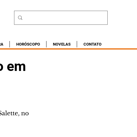
RA
HORÓSCOPO
NOVELAS
CONTATO
to em
alette, no 