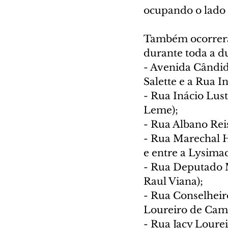
ocupando o lado d
Também ocorrerão
durante toda a du
- Avenida Cândid
Salette e a Rua I
- Rua Inácio Lus
Leme);
- Rua Albano Rei
- Rua Marechal H
e entre a Lysima
- Rua Deputado M
Raul Viana);
- Rua Conselheir
Loureiro de Cam
- Rua Jacy Loure