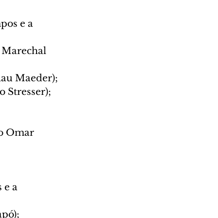
pos e a 
a Marechal 
lau Maeder);
 Stresser);
to Omar 
 
 e a 
pó);