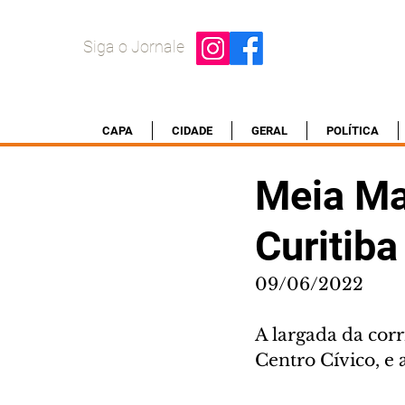
Siga o Jornale
CAPA
CIDADE
GERAL
POLÍTICA
Meia Mar
Curitib
09/06/2022
A largada da corr
Centro Cívico, e