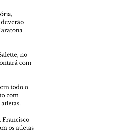
ória, 
 deverão 
Maratona 
alette, no 
contará com 
 em todo o 
nto com 
atletas.
 Francisco 
m os atletas 