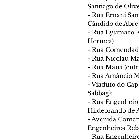
Santiago de Olive
- Rua Ernani Sant
Cândido de Abre
- Rua Lysimaco F
Hermes)
- Rua Comendado
- Rua Nicolau Ma
- Rua Mauá (ent
- Rua Amâncio Mo
- Viaduto do Cap
Sabbag);
- Rua Engenheiro
Hildebrando de A
- Avenida Comend
Engenheiros Reb
- Rua Engenheiro