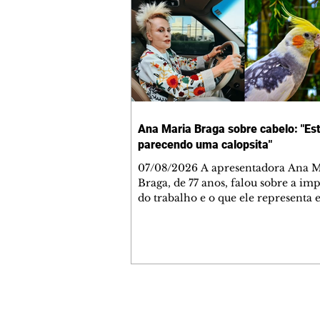
Ana Maria Braga sobre cabelo: "Es
parecendo uma calopsita"
07/08/2026 A apresentadora Ana Maria
Braga, de 77 anos, falou sobre a im
do trabalho e o que ele representa 
vida. A veterana chegou à TV Glo
1999 e continua fazendo sucesso no
matinal. A comunicadora global c
papo descontraído, gravado por seu
o jornalista Fábio Arruda, e comentou sobre
a importância de se estabelecer um
para o fim de semana, a fim de torn
Contato comercial
semana leve. "Digo que quinta-feira