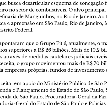
que busca desarticular esquema de sonegação fi
iro no setor de combustíveis. O alvo principal
refinaria de Manguinhos, no Rio de Janeiro. Ao t
a e apreensão em São Paulo, Rio de Janeiro, 
istrito Federal.
 apontaram que o Grupo Fit é, atualmente, o m
tos superiores a R$ 26 bilhões. Mais de 10,2 bil
 através de medidas cautelares judiciais cívei
eceita, o grupo movimentou mais de R$ 70 bi
a empresas próprias, fundos de investimento e
ceita tem apoio do Ministério Público de São P
zenda e Planejamento do Estado de São Paulo, S
enda de São Paulo, Procuradoria-Geral da Fa
doria-Geral do Estado de São Paulo e Polícias C