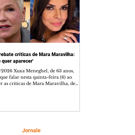
rebate críticas de Mara Maravilha:
ó quer aparecer'
/2026 Xuxa Meneghel, de 63 anos,
que falar nesta quinta-feira (6) ao
r as críticas de Mara Maravilha, de
obre a turnê "O Último Voo da Nave". A
a dos Baixinhos deixou uma
gem bem direta em um vídeo que
cutia as declarações da apresentadora
os figurinos usados por ela durante as
entações. A resposta aconteceu nos
tários de uma publicação do
Siga
Jornale
lista Márcio Rolim, que analisava o