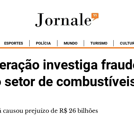
ESPORTES
POLÍCIA
MUNDO
TURISMO
CULTU
ração investiga fraud
o setor de combustívei
á causou prejuízo de R$ 26 bilhões