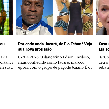
tou
Por onde anda Jacaré, do É o Tchan? Veja
Xuxa 
sua nova profissão
'Ela s
07/08/2026 O dançarino Edson Cardoso,
07/08
portância
mais conhecido como Jacaré, marcou
deu o 
em sua
época com o grupo de pagode baiano É o
rebate
bo em
Tchan, que dominou as paradas de sucesso
58, s
 período
do Brasil durante os anos 90. Mais de 20
Rainh
omeçou o
anos depois, ele vive uma nova fase após
mensa
 esposo,
mudar de país e de carreira. Morando no
reper
Canadá desde 2016 com a esposa, Gabriela
sobre 
 plano
Mesquita, e os dois filhos, o artista agora
apres
ar a
atua no setor de restauração de imóveis. "O
comen
Editorias
Editais Certificados
 é o
que acontece é que aqui tem muito
jorna