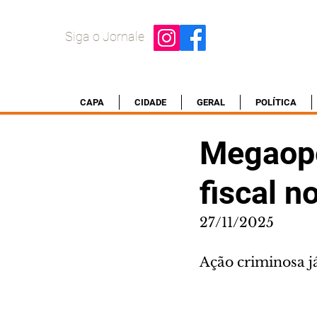
Siga o Jornale
CAPA
CIDADE
GERAL
POLÍTICA
Megaope
fiscal n
27/11/2025
Ação criminosa j