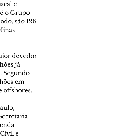
scal e 
 é o Grupo 
odo, são 126 
Minas 
aior devedor 
hões já 
s. Segundo 
lhões em 
 offshores.
aulo, 
ecretaria 
zenda 
ivil e 