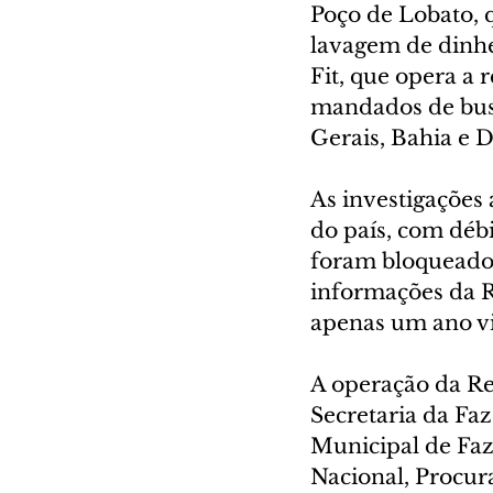
Poço de Lobato, 
lavagem de dinhe
Fit, que opera a 
mandados de busc
Gerais, Bahia e D
As investigações
do país, com débi
foram bloqueados
informações da R
apenas um ano vi
A operação da Re
Secretaria da Fa
Municipal de Faz
Nacional, Procura