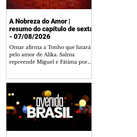
A Nobreza do Amor |
resumo do capítulo de sexta
- 07/08/2026
Omar afirma a Tonho que lutará
pelo amor de Alika. Salma
repreende Miguel e Fátima por
terem sido rudes com Omar.
Maria Helena aconselha Manoel
sobre seu namoro com Ana
Maria. Pressionado, Bakari revela
a Jendal que Chinua esteve em
terras inimigas. Omar pede que
Alika o acompanhe até a agência
bancária. Chinua alerta Dumi,
Akin e Ladisa sobre as
desconfianças de Jendal, que