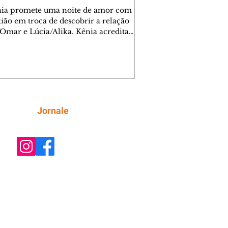
nia promete uma noite de amor com
tião em troca de descobrir a relação
 Omar e Lúcia/Alika. Kênia acredita
inta esteja mesmo ao lado de Jendal, e
o convite para jantar com os dois.
 desabafa com Casemiro e conta que
ília de Lúcia/Alika tem uma dívida
mar. Ana Maria vai à casa de Manoel
estratada por Fortunato. José e Omar
tam sobre a possível jazida de
Siga
Jornale
tênio na região. Virgínia provoca
nes na frente de Marta. Binta s