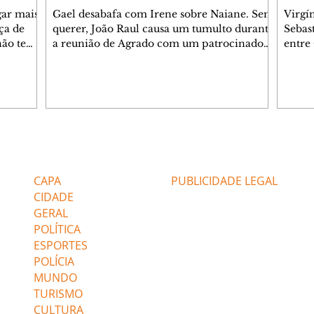
gar mais
Gael desabafa com Irene sobre Naiane. Sem
Virgí
ça de
querer, João Raul causa um tumulto durante
Sebas
 não tem
a reunião de Agrado com um patrocinador.
entre
ia.
Zilá orienta Osmar a seguir Cinara, que
que B
ão de
percebe a movimentação e alerta Ronei.
nega 
ntino
Palhares confronta Cinara sobre a
Tonho
aproximação com Ronei. Eduarda pensa
a fam
una no
em pedir a Valéria para ficar com Sol. Gael
com O
a. Dora
decide terminar com Naiane. João Raul
e é d
m
inventa para Agrado que não está
comen
Editorias
Editais Certificados
Lyris
conseguindo conviver com seu sucesso, e
tungs
urante de
termina o relacionamento dos dois.
Dióge
CAPA
PUBLICIDADE LEGAL
CIDADE
GERAL
POLÍTICA
ESPORTES
POLÍCIA
MUNDO
TURISMO
CULTURA