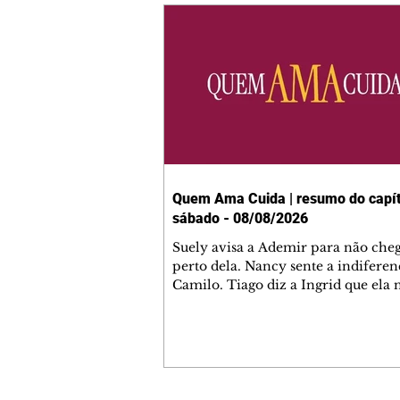
Quem Ama Cuida | resumo do capít
sábado - 08/08/2026
Suely avisa a Ademir para não che
perto dela. Nancy sente a indiferen
Camilo. Tiago diz a Ingrid que ela
competência para presidir a joalher
André conta a Pedro que a associaç
advogados expulsou Ademir. Laure
contrata Adriana para servir no
restaurante. Adriana vê Pedro e Br
restaurante. Bruna provoca Adrian