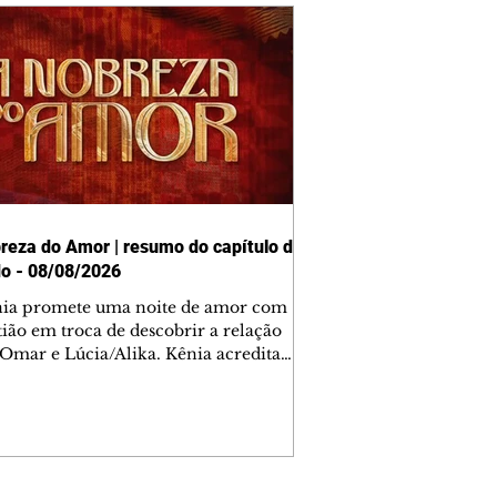
reza do Amor | resumo do capítulo de
o - 08/08/2026
nia promete uma noite de amor com
tião em troca de descobrir a relação
 Omar e Lúcia/Alika. Kênia acredita
inta esteja mesmo ao lado de Jendal, e
o convite para jantar com os dois.
 desabafa com Casemiro e conta que
ília de Lúcia/Alika tem uma dívida
mar. Ana Maria vai à casa de Manoel
estratada por Fortunato. José e Omar