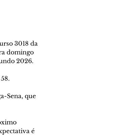
urso 3018 da 
ara domingo 
Mundo 2026.
 58.
a-Sena, que 
óximo 
pectativa é 