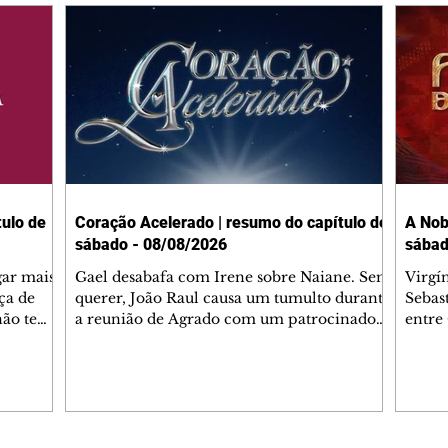
ulo de
Coração Acelerado | resumo do capítulo de
A Nob
sábado - 08/08/2026
sábad
gar mais
Gael desabafa com Irene sobre Naiane. Sem
Virgí
ça de
querer, João Raul causa um tumulto durante
Sebas
 não tem
a reunião de Agrado com um patrocinador.
entre
ia.
Zilá orienta Osmar a seguir Cinara, que
que B
ão de
percebe a movimentação e alerta Ronei.
nega 
ntino
Palhares confronta Cinara sobre a
Tonho
aproximação com Ronei. Eduarda pensa
a fam
una no
em pedir a Valéria para ficar com Sol. Gael
com O
a. Dora
decide terminar com Naiane. João Raul
e é d