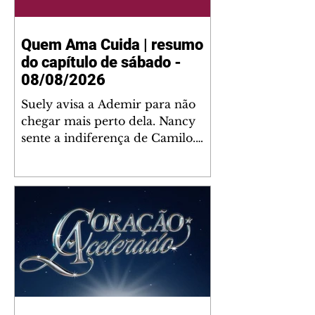
Quem Ama Cuida | resumo
do capítulo de sábado -
08/08/2026
Suely avisa a Ademir para não
chegar mais perto dela. Nancy
sente a indiferença de Camilo.
Tiago diz a Ingrid que ela não
tem competência para presidir a
joalheria. André conta a Pedro
que a associação de advogados
expulsou Ademir. Laurentino
contrata Adriana para servir no
restaurante. Adriana vê Pedro e
Bruna no restaurante. Bruna
provoca Adriana. Dora pede
ajuda a André para marcar um