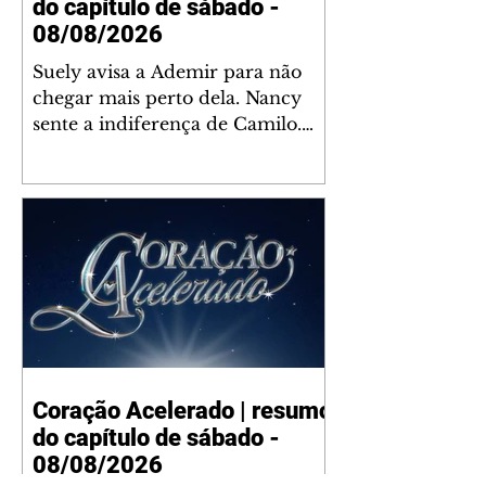
do capítulo de sábado -
08/08/2026
Suely avisa a Ademir para não
chegar mais perto dela. Nancy
sente a indiferença de Camilo.
Tiago diz a Ingrid que ela não
tem competência para presidir a
joalheria. André conta a Pedro
que a associação de advogados
expulsou Ademir. Laurentino
contrata Adriana para servir no
restaurante. Adriana vê Pedro e
Bruna no restaurante. Bruna
provoca Adriana. Dora pede
ajuda a André para marcar um
Coração Acelerado | resumo
encontro com Suely. Adriana diz
do capítulo de sábado -
a Lyris que está feliz trabalhando
no restaurante de Nanc
08/08/2026