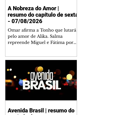
A Nobreza do Amor |
resumo do capítulo de sexta
- 07/08/2026
Omar afirma a Tonho que lutará
pelo amor de Alika. Salma
repreende Miguel e Fátima por
terem sido rudes com Omar.
Maria Helena aconselha Manoel
sobre seu namoro com Ana
Maria. Pressionado, Bakari revela
a Jendal que Chinua esteve em
terras inimigas. Omar pede que
Alika o acompanhe até a agência
bancária. Chinua alerta Dumi,
Akin e Ladisa sobre as
desconfianças de Jendal, que
Avenida Brasil | resumo do
sonda Pascoal sobre seu