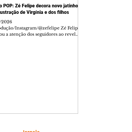
 POP: Zé Felipe decora novo jatinho
ustração de Virgínia e dos filhos
/2026
dução/Instagram/@zefelipe Zé Felipe
u a atenção dos seguidores ao revelar
talhe especial de sua nova aeronave.
tor compartilhou nesta quinta-feira,
istros do jatinho recém-adquirido e
ou que decidiu personalizar o espaço
ma ilustração que reúne Virginia
a e os três filhos que eles tiveram
: Maria Alice, Maria Flor e José
rdo. Na imagem, aparecem os
os dos integrantes da família, entre
Papai", "Mamãe",