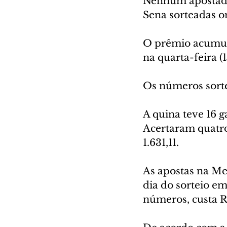
Nenhum apostador
Sena sorteadas on
O prêmio acumula
na quarta-feira (
Os números sorte
A quina teve 16 
Acertaram quatro
1.631,11.
As apostas na Meg
dia do sorteio em
números, custa R