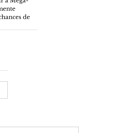
ar a Mega-
mente 
chances de 