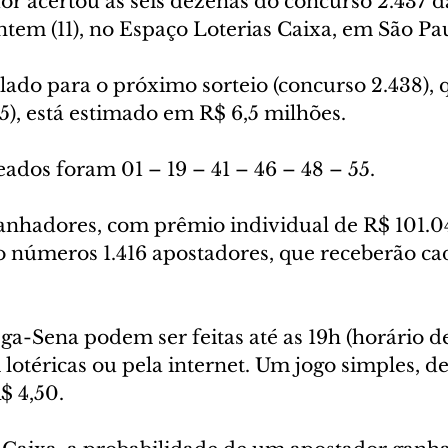
 acertou as seis dezenas do concurso 2.437 
tem (11), no Espaço Loterias Caixa, em São Pa
do para o próximo sorteio (concurso 2.438), q
15), está estimado em R$ 6,5 milhões.
ados foram 01 – 19 – 41 – 46 – 48 – 55.
ganhadores, com prêmio individual de R$ 101.04
 números 1.416 apostadores, que receberão ca
a-Sena podem ser feitas até as 19h (horário de 
 lotéricas ou pela internet. Um jogo simples, de 
$ 4,50.