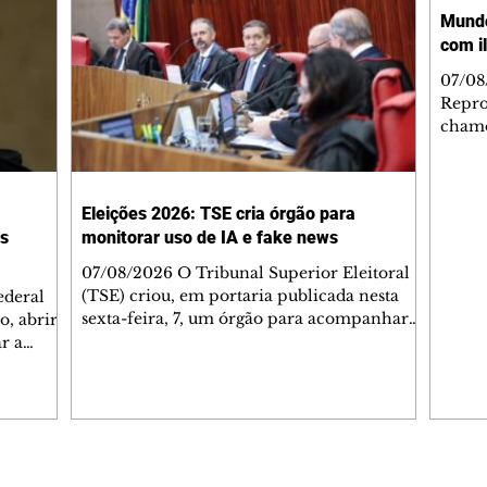
Mundo
com il
07/08
Repro
chamo
um de
O can
6, reg
Eleições 2026: TSE cria órgão para
mostr
as
monitorar uso de IA e fake news
com u
Fonsec
07/08/2026 O Tribunal Superior Eleitoral
juntos
(TSE) criou, em portaria publicada nesta
ederal
Leona
sexta-feira, 7, um órgão para acompanhar
o, abrir
apelid
riscos associados ao uso de inteligência
r a
eles "
artificial (IA) nas campanhas e a
ndenados
desinformação relacionada às eleições. O
 janeiro
conselho será composto por especialistas de
entendeu
áreas consideradas estratégicas e vai
maneceu
assessorar o presidente da Corte, Kássio
ersas da
Nunes Marques. De acordo com a portaria,
Editorias
Editais Certificados