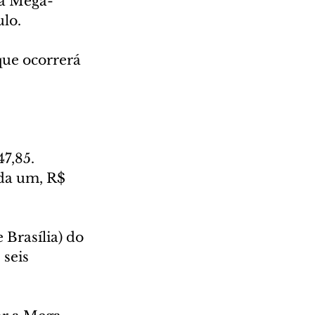
da Mega-
ulo.
ue ocorrerá 
7,85. 
da um, R$ 
Brasília) do 
seis 