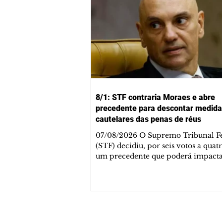
8/1: STF contraria Moraes e abre
precedente para descontar medid
cautelares das penas de réus
07/08/2026 O Supremo Tribunal F
(STF) decidiu, por seis votos a quatr
um precedente que poderá impacta
execução das penas impostas a co
pelos atos antidemocráticos de 8 de
de 2023. A maioria dos ministros 
que o período em que um réu per
submetido a medidas cautelares div
prisão, como o uso de tornozeleira